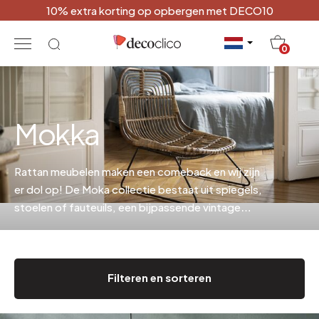
10% extra korting op opbergen met DECO10
20
0
Mokka
Rattan meubelen maken een comeback en wij zijn
er dol op! De Moka collectie bestaat uit spiegels,
stoelen of fauteuils, een bijpassende vintage
salontafel, een schommelstoel of een schommel
om lekker in te luieren...
Filteren en sorteren