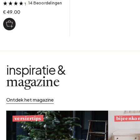
14 Beoordelingen
&
€ 49.00
inspiratie &
magazine
Ontdek het magazine
bijeenko
versiertips