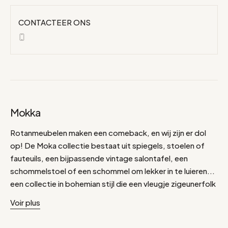
CONTACTEER ONS
Mokka
Rotanmeubelen maken een comeback, en wij zijn er dol
op! De Moka collectie bestaat uit spiegels, stoelen of
fauteuils, een bijpassende vintage salontafel, een
schommelstoel of een schommel om lekker in te luieren...
een collectie in bohemian stijl die een vleugje zigeunerfolk
aan je huis toevoegt. Rotan gaat van de ene kamer naar
Voir plus
de andere, van het terras of de tuin in de zomer naar de
woonkamer, serre of slaapkamer in de winter. Laat je