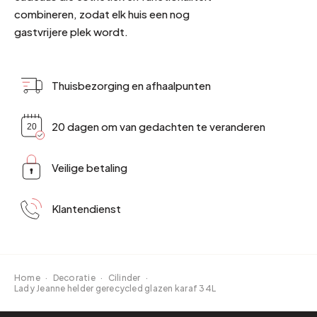
combineren, zodat elk huis een nog
gastvrijere plek wordt.
Thuisbezorging en afhaalpunten
20 dagen om van gedachten te veranderen
Veilige betaling
Klantendienst
Home
·
Decoratie
·
Cilinder
·
Lady Jeanne helder gerecycled glazen karaf 34L