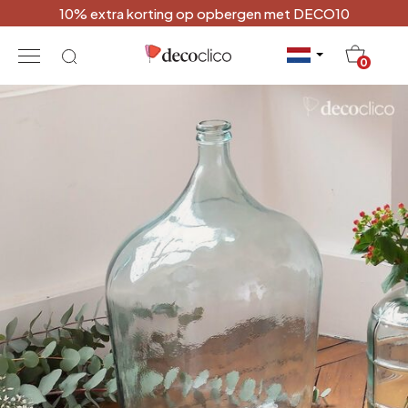
10% extra korting op opbergen met DECO10
20
0