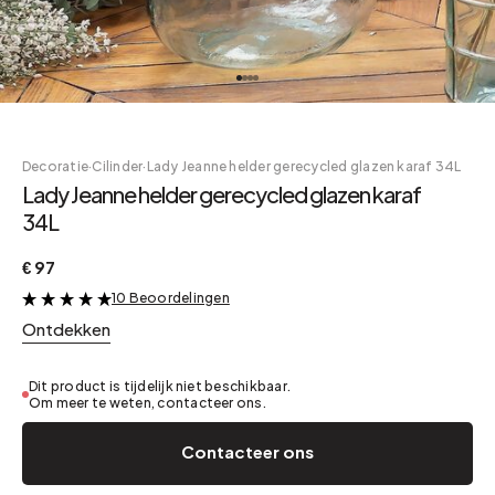
Decoratie
·
Cilinder
·
Lady Jeanne helder gerecycled glazen karaf 34L
Lady Jeanne helder gerecycled glazen karaf
34L
€ 97
10 Beoordelingen
&
Ontdekken
Dit product is tijdelijk niet beschikbaar.
Om meer te weten, contacteer ons.
Contacteer ons