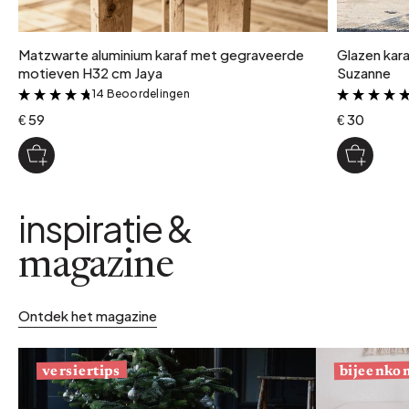
Matzwarte aluminium karaf met gegraveerde
Glazen kara
motieven H32 cm Jaya
Suzanne
14 Beoordelingen
&
€ 59
€ 30
inspiratie &
magazine
Ontdek het magazine
bijeenko
versiertips