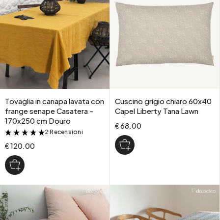
Tovaglia in canapa lavata con
Cuscino grigio chiaro 60x40
frange senape Casatera -
Capel Liberty Tana Lawn
170x250 cm Douro
€ 68.00
2 Recensioni
&
€ 120.00