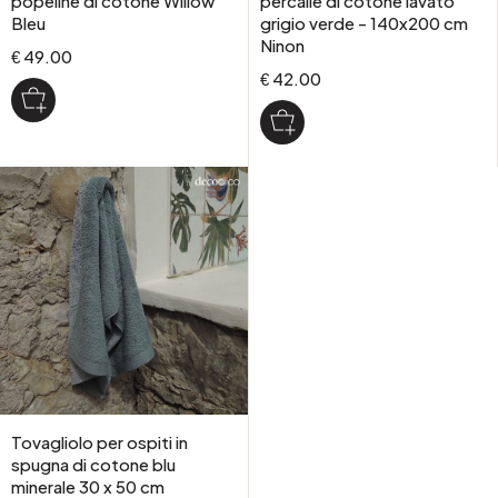
popeline di cotone Willow
percalle di cotone lavato
Bleu
grigio verde - 140x200 cm
Ninon
€ 49.00
€ 42.00
Tovagliolo per ospiti in
spugna di cotone blu
minerale 30 x 50 cm