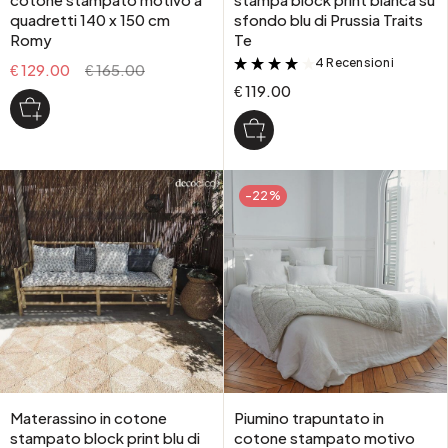
quadretti 140 x 150 cm
sfondo blu di Prussia Traits
Romy
Te
4 Recensioni
&
€ 129.00
€ 165.00
€ 119.00
-22%
Materassino in cotone
Piumino trapuntato in
stampato block print blu di
cotone stampato motivo