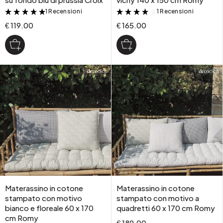
1 Recensioni
1 Recensioni
&
&
€ 119.00
€ 165.00
Materassino in cotone
Materassino in cotone
stampato con motivo
stampato con motivo a
bianco e floreale 60 x 170
quadretti 60 x 170 cm Romy
cm Romy
€ 189.00