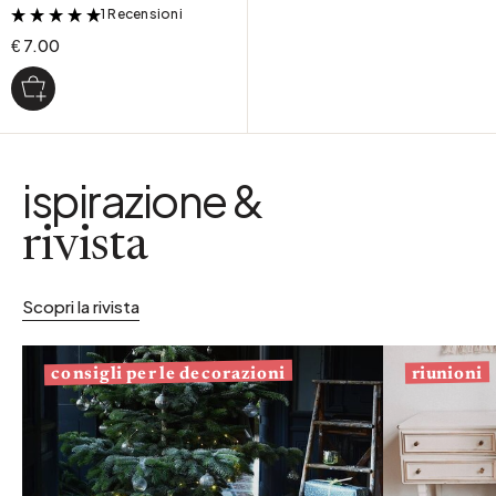
1 Recensioni
&
€ 7.00
ispirazione &
rivista
Scopri la rivista
consigli per le decorazioni
riunioni