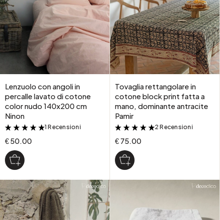
Lenzuolo con angoli in
Tovaglia rettangolare in
percalle lavato di cotone
cotone block print fatta a
color nudo 140x200 cm
mano, dominante antracite
Ninon
Pamir
1 Recensioni
2 Recensioni
&
&
€ 50.00
€ 75.00