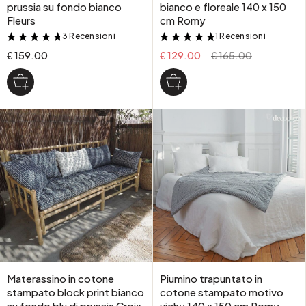
prussia su fondo bianco
bianco e floreale 140 x 150
Fleurs
cm Romy
3 Recensioni
1 Recensioni
&
&
€ 159.00
€ 129.00
€ 165.00
Materassino in cotone
Piumino trapuntato in
stampato block print bianco
cotone stampato motivo
su fondo blu di prussia Croix
vichy 140 x 150 cm Romy