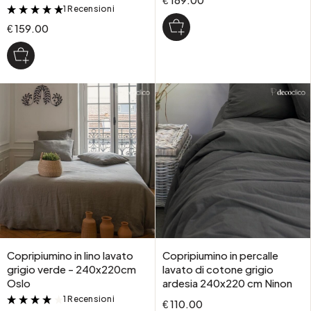
1 Recensioni
&
€ 159.00
Copripiumino in lino lavato
Copripiumino in percalle
grigio verde - 240x220cm
lavato di cotone grigio
Oslo
ardesia 240x220 cm Ninon
1 Recensioni
&
€ 110.00