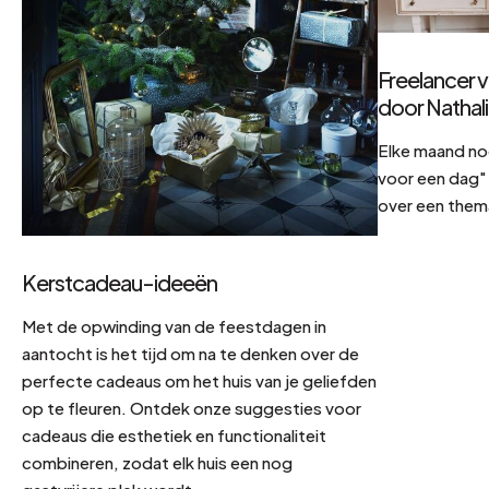
Freelancer v
door Nathal
Elke maand no
voor een dag" 
over een them
Kerstcadeau-ideeën
Met de opwinding van de feestdagen in
aantocht is het tijd om na te denken over de
perfecte cadeaus om het huis van je geliefden
op te fleuren. Ontdek onze suggesties voor
cadeaus die esthetiek en functionaliteit
combineren, zodat elk huis een nog