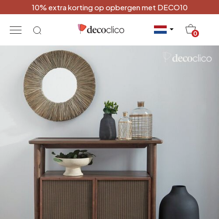
10% extra korting op opbergen met DECO10
20
0