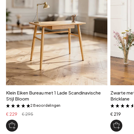
gedetailleerd materiaal
Met walnoot gebeitst massief acaciahout Japans rijst- en
tarwegras tatamigedeelte
aantal pakketten
1
aantal deuren
2
pakketgewicht
57 kg
Klein Eiken Bureau met 1 Lade Scandinavische
Zwarte met
Stijl Bloom
Bricklane
2 Beoordelingen
&
€ 229
€ 295
€ 219