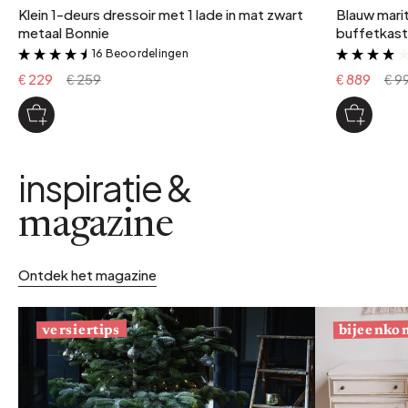
Klein 1-deurs dressoir met 1 lade in mat zwart
Blauw marit
metaal Bonnie
buffetkast
16 Beoordelingen
&
€ 229
€ 259
€ 889
€ 9
inspiratie &
magazine
Ontdek het magazine
bijeenko
versiertips