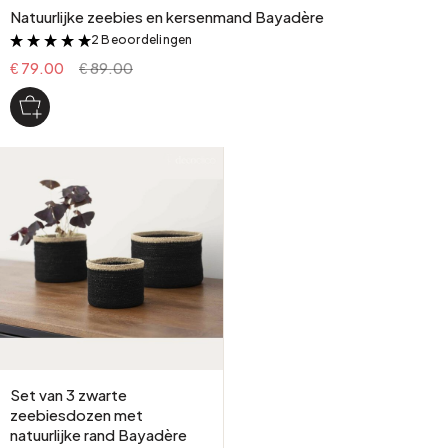
Natuurlijke zeebies en kersenmand Bayadère
2 Beoordelingen
&
€ 79.00
€ 89.00
Set van 3 zwarte
zeebiesdozen met
natuurlijke rand Bayadère