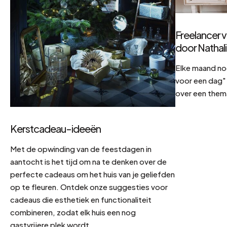
Freelancer v
door Nathal
Elke maand no
voor een dag" 
over een them
Kerstcadeau-ideeën
Met de opwinding van de feestdagen in
aantocht is het tijd om na te denken over de
perfecte cadeaus om het huis van je geliefden
op te fleuren. Ontdek onze suggesties voor
cadeaus die esthetiek en functionaliteit
combineren, zodat elk huis een nog
gastvrijere plek wordt.