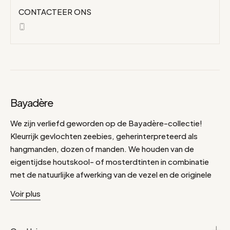
CONTACTEER ONS
Bayadère
We zijn verliefd geworden op de Bayadère-collectie!
Kleurrijk gevlochten zeebies, geherinterpreteerd als
hangmanden, dozen of manden. We houden van de
eigentijdse houtskool- of mosterdtinten in combinatie
met de natuurlijke afwerking van de vezel en de originele
vormen: mooie, functionele accessoires voor mooie
Voir plus
opbergruimte of zachte verlichting! De Bayadère-
collectie bestaat uit decoratieve dozen, manden,
dienbladen, wasmanden en met de hand gemaakte