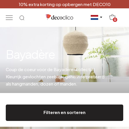
10% extra korting op opbergen met DECO10
20
0
Bayadère
Coup de coeur voor de Bayadère-collectie!
Kleurrijk gevlochten zeebies, geherinterpreteerd
als hangmanden, dozen of manden.
Filteren en sorteren