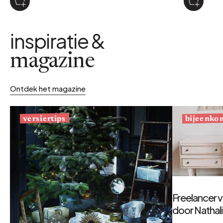
inspiratie &
magazine
Ontdek het magazine
bijeenko
versiertips
Freelancer v
door Nathal