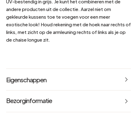
UV-bestendig in grijs. Je kunt het combineren met de
andere producten uit de collectie. Aarzel niet om
gekleurde kussens toe te voegen voor een meer
exotische look! Houd rekening met de hoek naar rechts of
links, met zicht op de armleuning rechts of links als je op
de chaise longue zit.
Eigenschappen
Referentie : 67657
Bezorginformatie
Afmetingen : L 220 x B 120 x H 70 cm
Gewicht : 15.00 kg
onderhoudsadvies
Machinewasbaar op 30°