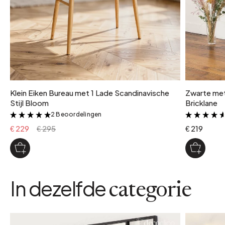
Klein Eiken Bureau met 1 Lade Scandinavische
Zwarte met
Stijl Bloom
Bricklane
2 Beoordelingen
&
€ 229
€ 295
€ 219
In dezelfde
categorie