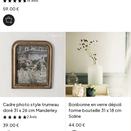
14 Avis
&
59.00 €
Cadre photo style trumeau
Bonbonne en verre dépoli
doré 31 x 26 cm Manderley
forme bouteille 31 x 18 cm
Soline
2 Avis
&
44.00 €
39.00 €