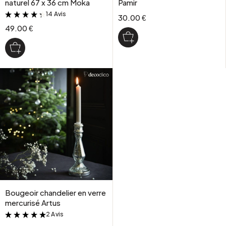
naturel 67 x 36 cm Moka
Pamir
14 Avis
&
30.00 €
49.00 €
Bougeoir chandelier en verre
mercurisé Artus
2 Avis
&