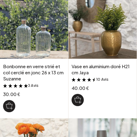
Bonbonne en verre strié et
Vase en aluminium doré H21
col cerclé en jonc 26 x 13 cm
cm Jaya
Suzanne
10 Avis
&
3 Avis
&
40.00 €
30.00 €