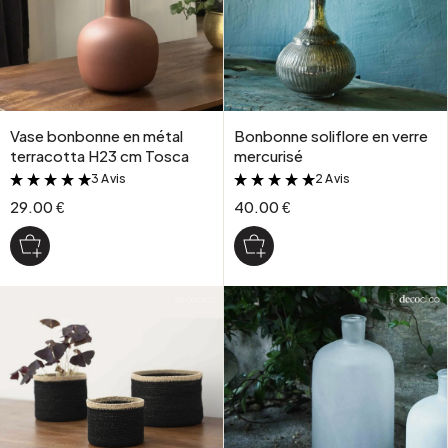
Vase bonbonne en métal
Bonbonne soliflore en verre
terracotta H23 cm Tosca
mercurisé
3 Avis
2 Avis
&
&
29.00 €
40.00 €