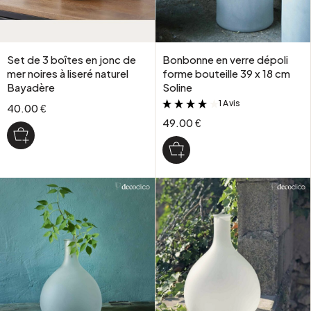
Set de 3 boîtes en jonc de
Bonbonne en verre dépoli
mer noires à liseré naturel
forme bouteille 39 x 18 cm
Bayadère
Soline
1 Avis
&
40.00 €
49.00 €