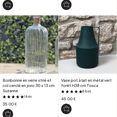
Bonbonne en verre strié et
Vase pot à lait en métal vert
col cerclé en jonc 30 x 13 cm
forêt H38 cm Tosca
Suzanne
8 Avis
&
1 Avis
&
45.00 €
35.00 €