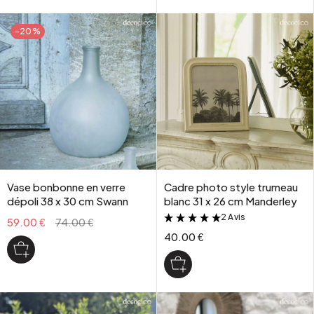
-20%
Vase bonbonne en verre
Cadre photo style trumeau
dépoli 38 x 30 cm Swann
blanc 31 x 26 cm Manderley
2 Avis
&
59.00 €
74.00 €
40.00 €