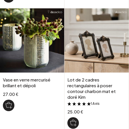
Vase en verre mercurisé
Lot de 2 cadres
brillant et dépoli
rectangulaires à poser
contour charbon mat et
27.00 €
doré Kim
1 Avis
&
25.00 €