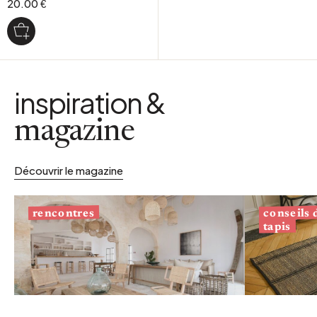
20.00 €
inspiration &
magazine
Découvrir le magazine
conseils
rencontres
tapis