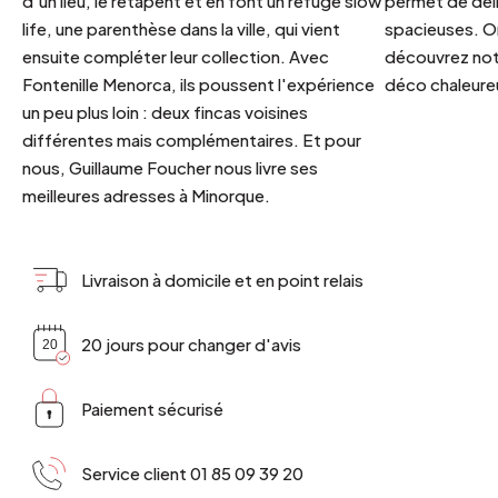
d'un lieu, le retapent et en font un refuge slow
permet de déli
life, une parenthèse dans la ville, qui vient
spacieuses. Or
ensuite compléter leur collection. Avec
découvrez notr
Fontenille Menorca, ils poussent l'expérience
déco chaleureu
un peu plus loin : deux fincas voisines
différentes mais complémentaires. Et pour
nous, Guillaume Foucher nous livre ses
meilleures adresses à Minorque.
Livraison à domicile et en point relais
20 jours pour changer d'avis
Paiement sécurisé
Service client 01 85 09 39 20