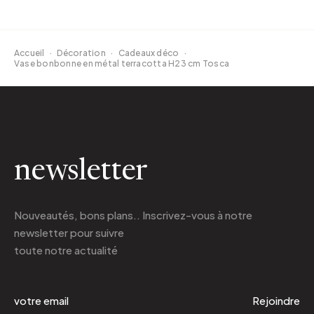
Accueil
·
Décoration
·
Cadeaux déco
·
Vase bonbonne en métal terracotta H23 cm Tosca
newsletter
Nouveautés, bons plans.. Inscrivez-vous à
notre
newsletter
pour suivre
toute notre actualité
Rejoindre