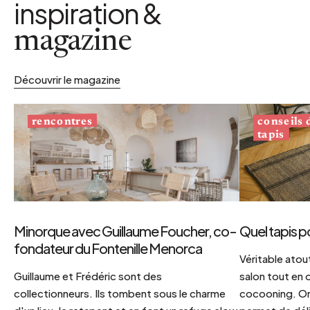
inspiration &
magazine
Découvrir le magazine
conseils
rencontres
tapis
Minorque avec Guillaume Foucher, co-
Quel tapis p
fondateur du Fontenille Menorca
Véritable atout
Guillaume et Frédéric sont des
salon tout en
collectionneurs. Ils tombent sous le charme
cocooning. On 