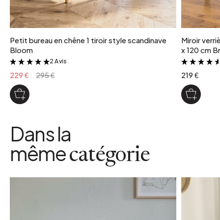
Petit bureau en chêne 1 tiroir style scandinave
Miroir verr
Bloom
x 120 cm Br
2 Avis
&
229 €
295 €
219 €
Dans la
même
catégorie