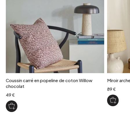
Coussin carré en popeline de coton Willow
Miroir arch
chocolat
89 €
49 €