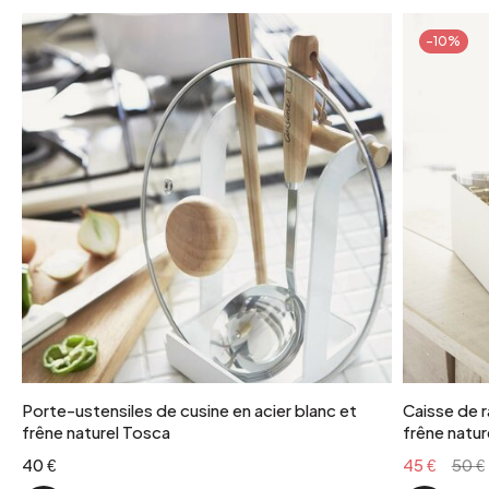
poids colis
-10%
2 kg
coloris
terracotta
Porte-ustensiles de cusine en acier blanc et
Caisse de r
frêne naturel Tosca
frêne natur
40 €
45 €
50 €