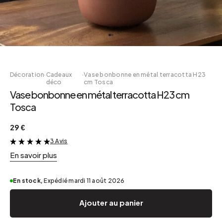
Décoration
·
Cadeaux
·
Vase bonbonne en métal terracotta H23
déco
cm Tosca
Vase bonbonne en métal terracotta H23 cm
Tosca
29 €
3 Avis
&
En savoir plus
En stock,
Expédié mardi 11 août 2026
Ajouter au panier