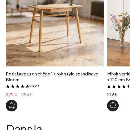
Petit bureau en chêne 1 tiroir style scandinave
Miroir verr
Bloom
x 120 cm Br
2 Avis
&
229 €
295 €
219 €
Dans la