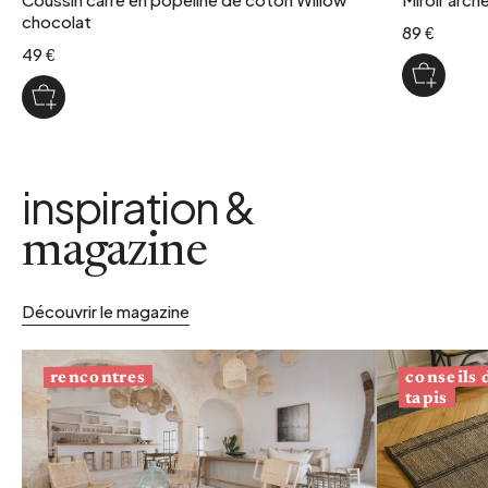
chocolat
89 €
49 €
inspiration &
magazine
Découvrir le magazine
conseils
rencontres
tapis