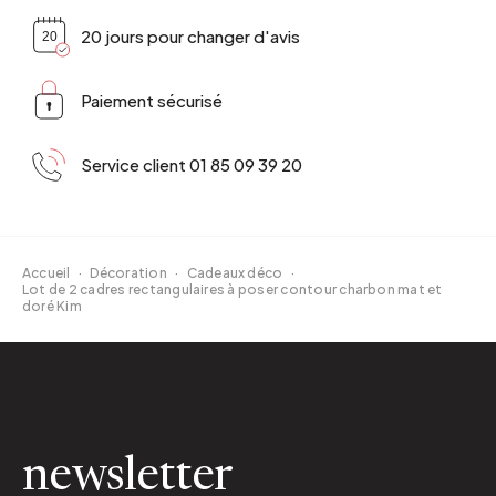
20 jours pour changer d'avis
Paiement sécurisé
Service client 01 85 09 39 20
Accueil
·
Décoration
·
Cadeaux déco
·
Lot de 2 cadres rectangulaires à poser contour charbon mat et
doré Kim
newsletter