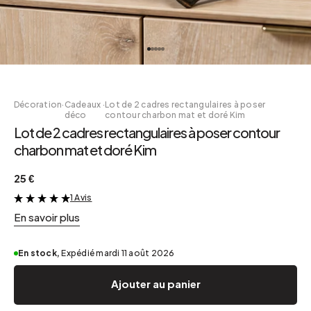
Décoration
·
Cadeaux
·
Lot de 2 cadres rectangulaires à poser
déco
contour charbon mat et doré Kim
Lot de 2 cadres rectangulaires à poser contour
charbon mat et doré Kim
25 €
1 Avis
&
En savoir plus
En stock,
Expédié mardi 11 août 2026
Ajouter au panier