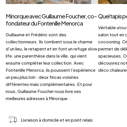
Minorque avec Guillaume Foucher, co-
Quel tapis p
fondateur du Fontenille Menorca
Véritable atout
Guillaume et Frédéric sont des
salon tout en
collectionneurs. Ils tombent sous le charme
cocooning. On 
d'un lieu, le retapent et en font un refuge slow
permet de déli
life, une parenthèse dans la ville, qui vient
spacieuses. Or
ensuite compléter leur collection. Avec
découvrez notr
Fontenille Menorca, ils poussent l'expérience
déco chaleureu
un peu plus loin : deux fincas voisines
différentes mais complémentaires. Et pour
nous, Guillaume Foucher nous livre ses
meilleures adresses à Minorque.
Livraison à domicile et en point relais