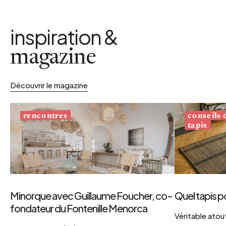
inspiration &
magazine
Découvrir le magazine
conseils
rencontres
tapis
Minorque avec Guillaume Foucher, co-
Quel tapis p
fondateur du Fontenille Menorca
Véritable atout