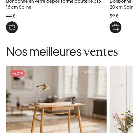
Bonbonne en verre dépoli forme bouteille 31 x
Bonbonne e
18 cm Soline
20 cm Soli
44 €
59 €
Nos meilleures
ventes
-22%