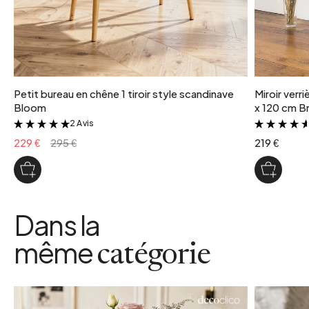
Petit bureau en chêne 1 tiroir style scandinave
Miroir verr
Bloom
x 120 cm Br
2 Avis
&
229 €
295 €
219 €
Dans la
même
catégorie