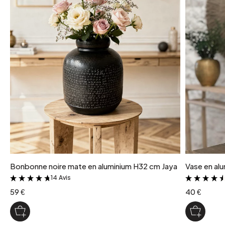
Bonbonne noire mate en aluminium H32 cm Jaya
Vase en al
14 Avis
&
59 €
40 €