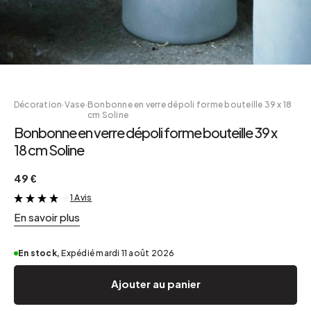
Décoration
·
Vase
·
Bonbonne en verre dépoli forme bouteille 39 x 18
cm Soline
Bonbonne en verre dépoli forme bouteille 39 x
18 cm Soline
49 €
1 Avis
&
En savoir plus
En stock,
Expédié mardi 11 août 2026
Ajouter au panier