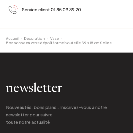
Service client 01 85 09 39 20
Accueil
·
Décoration
·
Vase
·
Bonbonne en verre dépoli forme bouteille 39 x 18 cm Soline
newsletter
Nouveautés, bons plans.. Inscrivez-vous à
notre
newsletter
pour suivre
toute notre actualité