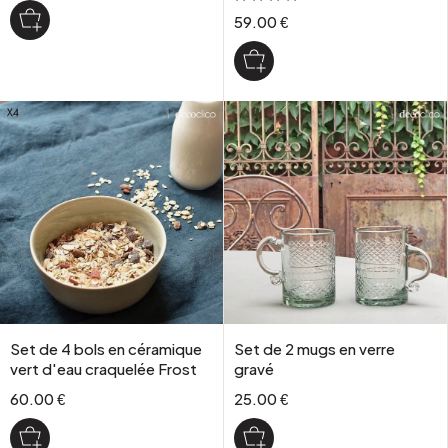
59.00 €
Set de 4 bols en céramique
Set de 2 mugs en verre
vert d'eau craquelée Frost
gravé
60.00 €
25.00 €