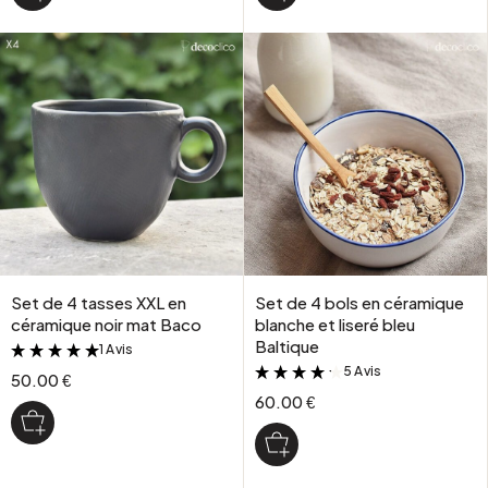
Set de 4 tasses XXL en
Set de 4 bols en céramique
céramique noir mat Baco
blanche et liseré bleu
Baltique
1 Avis
&
5 Avis
&
50.00 €
60.00 €