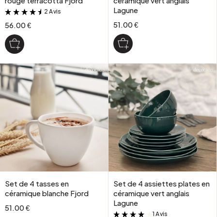
rouge terracotta Fjord
céramique vert anglais
Lagune
2 Avis
&
51.00 €
56.00 €
Set de 4 tasses en
Set de 4 assiettes plates en
céramique blanche Fjord
céramique vert anglais
Lagune
51.00 €
1 Avis
&