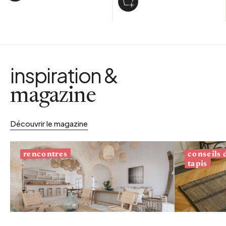
inspiration &
magazine
Découvrir le magazine
conseils
rencontres
tapis