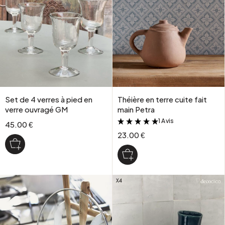
Set de 4 verres à pied en
Théière en terre cuite fait
verre ouvragé GM
main Petra
1 Avis
&
45.00 €
23.00 €