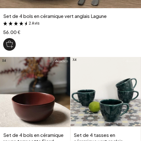
Set de 4 bols en céramique vert anglais Lagune
2 Avis
&
56.00 €
Set de 4 bols en céramique
Set de 4 tasses en