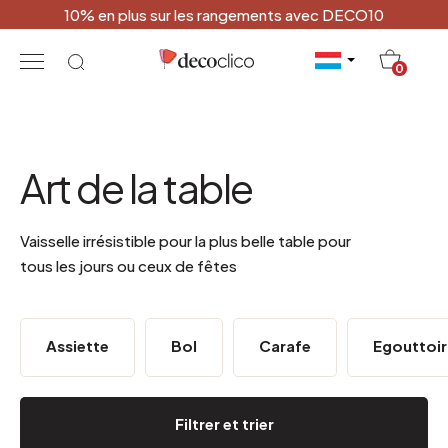
10% en plus sur les rangements avec DECO10
20
0
Art de la table
Vaisselle irrésistible pour la plus belle table pour
tous les jours ou ceux de fêtes
Assiette
Bol
Carafe
Egouttoir
Filtrer et trier