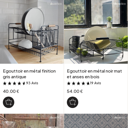
Egouttoir en métal finition
Egouttoir en métal noir mat
gris antique
et anses en bois
93 Avis
19 Avis
&
&
40.00 €
54.00 €