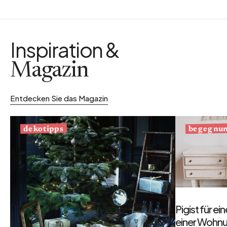
Inspiration &
Magazin
Entdecken Sie das Magazin
begegnu
dekotipps
Pigist für e
einer Wohnu