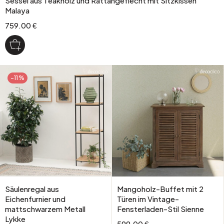
Sessel aus Teakholz und Rattangeflecht mit Sitzkissen
Malaya
759.00 €
-11%
Säulenregal aus
Mangoholz-Buffet mit 2
Eichenfurnier und
Türen im Vintage-
mattschwarzem Metall
Fensterladen-Stil Sienne
Lykke
599.00 €