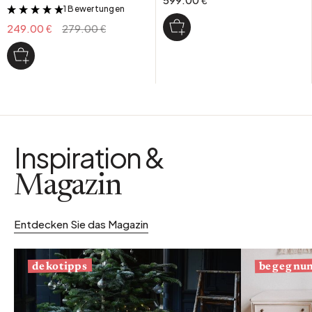
1 Bewertungen
&
249.00 €
279.00 €
Inspiration &
Magazin
Entdecken Sie das Magazin
begegnu
dekotipps