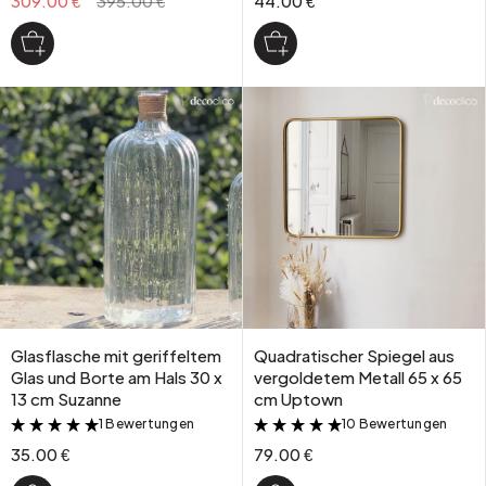
309.00 €
395.00 €
44.00 €
Glasflasche mit geriffeltem
Quadratischer Spiegel aus
Glas und Borte am Hals 30 x
vergoldetem Metall 65 x 65
13 cm Suzanne
cm Uptown
1 Bewertungen
10 Bewertungen
&
&
35.00 €
79.00 €