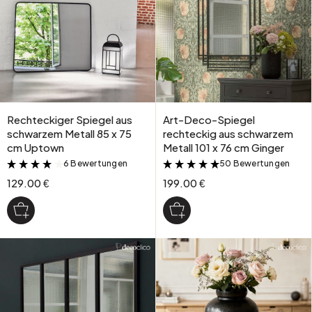
Rechteckiger Spiegel aus
Art-Deco-Spiegel
schwarzem Metall 85 x 75
rechteckig aus schwarzem
cm Uptown
Metall 101 x 76 cm Ginger
6 Bewertungen
50 Bewertungen
&
&
129.00 €
199.00 €