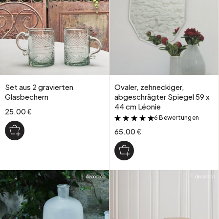
Set aus 2 gravierten
Ovaler, zehneckiger,
Glasbechern
abgeschrägter Spiegel 59 x
44 cm Léonie
25.00 €
6 Bewertungen
&
65.00 €