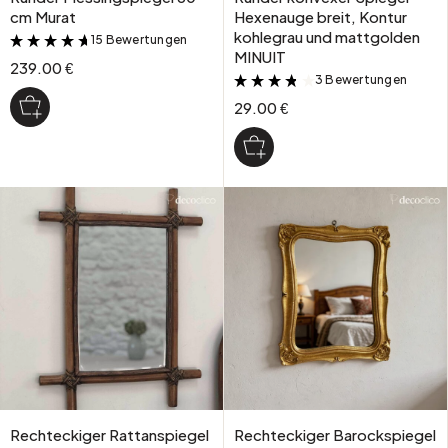
cm Murat
Hexenauge breit, Kontur
kohlegrau und mattgolden
15 Bewertungen
&
MINUIT
239.00 €
3 Bewertungen
&
29.00 €
Rechteckiger Rattanspiegel
Rechteckiger Barockspiegel