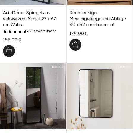
Art-Déco-Spiegel aus
Rechteckiger
schwarzem Metall 97 x 67
Messingspiegel mit Ablage
cm Wallis
40 x 52 cm Chaumont
69 Bewertungen
&
179.00 €
159.00 €