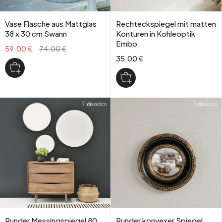
Vase Flasche aus Mattglas
Rechteckspiegel mit matten
38 x 30 cm Swann
Konturen in Kohleoptik
Embo
59.00 €
74.00 €
35.00 €
Runder Messingspiegel 80
Runder konvexer Spiegel