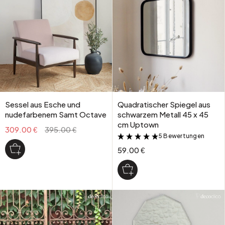
Sessel aus Esche und
Quadratischer Spiegel aus
nudefarbenem Samt Octave
schwarzem Metall 45 x 45
cm Uptown
309.00 €
395.00 €
5 Bewertungen
&
59.00 €