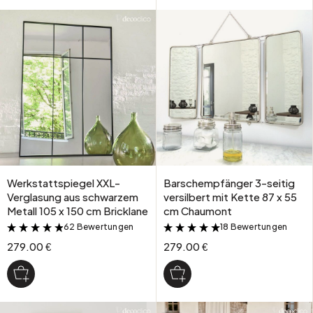
Werkstattspiegel XXL-
Barschempfänger 3-seitig
Verglasung aus schwarzem
versilbert mit Kette 87 x 55
Metall 105 x 150 cm Bricklane
cm Chaumont
62 Bewertungen
18 Bewertungen
&
&
279.00 €
279.00 €