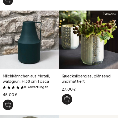
Milchkännchen aus Metall,
Quecksilberglas, glänzend
waldgrün, H 38 cm Tosca
und mattiert
8 Bewertungen
&
27.00 €
45.00 €