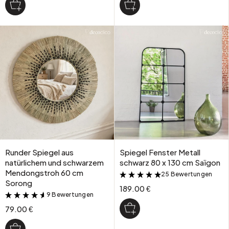
Runder Spiegel aus
Spiegel Fenster Metall
natürlichem und schwarzem
schwarz 80 x 130 cm Saïgon
Mendongstroh 60 cm
25 Bewertungen
&
Sorong
189.00 €
9 Bewertungen
&
79.00 €