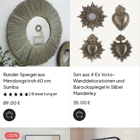
Runder Spiegel aus
Set aus 4 Ex Voto-
Mendongstroh 60 cm
Wanddekorationen und
Sumba
Barockspiegel in Silber
Manderley
2 Bewertungen
&
35.00 €
89.00 €
-22%