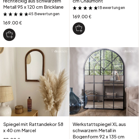
rechteckig aus schwarzem
cm Chaumont
Metall 95 x 120 cm Bricklane
1 Bewertungen
&
45 Bewertungen
&
169.00 €
169.00 €
Spiegel mit Rattandekor 58
Werkstattspiegel XL aus
x 40 cm Marcel
schwarzem Metall in
Bogenform 92 x 135 cm