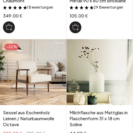
Chaumont
Metall 90 x 60 cm Bricklane
1 Bewertungen
29 Bewertungen
&
&
349.00 €
105.00 €
-22%
Sessel aus Eschenholz
Milchflasche aus Mattglas in
Leinen / Naturbaumwolle
Flaschenform 31 x 18 cm
Octave
Soline