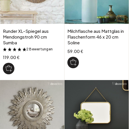
Runder XL-Spiegel aus
Milchflasche aus Mattglas in
Mendongstroh 90 cm
Flaschenform 46 x 20 cm
Sumba
Soline
2 Bewertungen
&
59.00 €
119.00 €