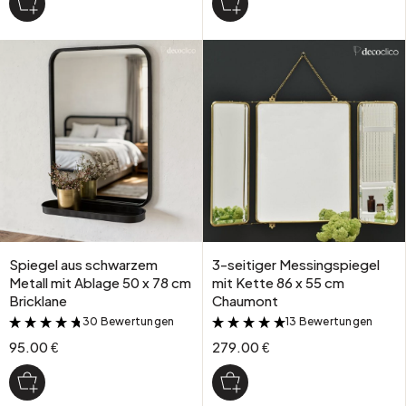
Spiegel aus schwarzem
3-seitiger Messingspiegel
Metall mit Ablage 50 x 78 cm
mit Kette 86 x 55 cm
Bricklane
Chaumont
30 Bewertungen
13 Bewertungen
&
&
95.00 €
279.00 €