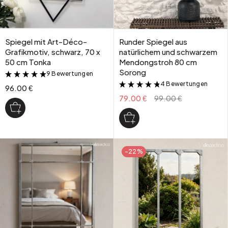
Spiegel mit Art-Déco-
Runder Spiegel aus
Grafikmotiv, schwarz, 70 x
natürlichem und schwarzem
50 cm Tonka
Mendongstroh 80 cm
Sorong
9 Bewertungen
&
4 Bewertungen
&
96.00 €
79.00 €
99.00 €
-22%