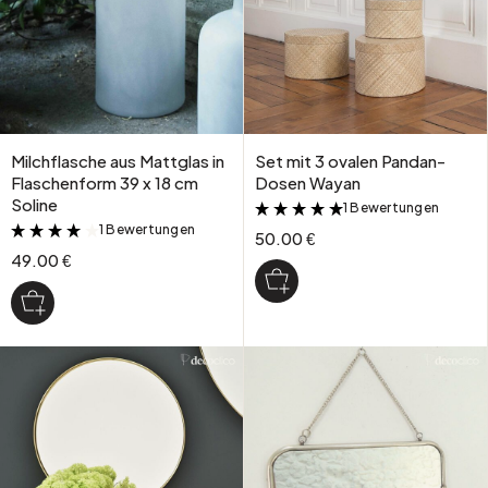
Milchflasche aus Mattglas in
Set mit 3 ovalen Pandan-
Flaschenform 39 x 18 cm
Dosen Wayan
Soline
1 Bewertungen
&
1 Bewertungen
&
50.00 €
49.00 €