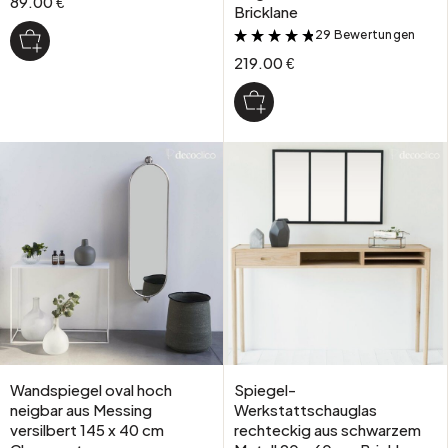
89.00 €
Bricklane
29 Bewertungen
&
219.00 €
Wandspiegel oval hoch
Spiegel-
neigbar aus Messing
Werkstattschauglas
versilbert 145 x 40 cm
rechteckig aus schwarzem