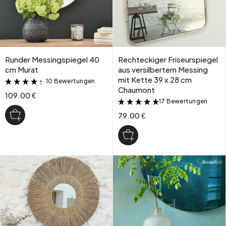
Runder Messingspiegel 40
Rechteckiger Friseurspiegel
cm Murat
aus versilbertem Messing
mit Kette 39 x 28 cm
10 Bewertungen
&
Chaumont
109.00 €
17 Bewertungen
&
79.00 €