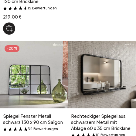
120 cm Bricklane
15 Bewertungen
&
219.00 €
-20%
Spiegel Fenster Metall
Rechteckiger Spiegel aus
schwarz 130 x 90 cm Saïgon
schwarzem Metall mit
Ablage 60 x 35 cm Bricklane
32 Bewertungen
&
10 Bewertungen
&