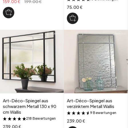
159.00 €
199.00 €
75.00 €
Art-Déco-Spiegel aus
Art-Déco-Spiegel aus
schwarzem Metall 130 x 90
verzinktem Metall Wallis
cm Wallis
9 Bewertungen
&
218 Bewertungen
&
239.00 €
239.00 €