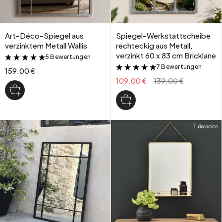
Art-Déco-Spiegel aus
Spiegel-Werkstattscheibe
verzinktem Metall Wallis
rechteckig aus Metall,
verzinkt 60 x 83 cm Bricklane
5 Bewertungen
&
7 Bewertungen
&
159.00 €
109.00 €
139.00 €