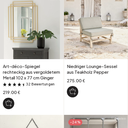
Art-déco-Spiegel
Niedriger Lounge-Sessel
rechteckig aus vergoldetem
aus Teakholz Pepper
Metall 102 x 77 cm Ginger
275.00 €
32 Bewertungen
&
219.00 €
-24%