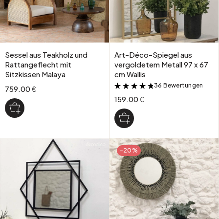
Sessel aus Teakholz und
Art-Déco-Spiegel aus
Rattangeflecht mit
vergoldetem Metall 97 x 67
Sitzkissen Malaya
cm Wallis
36 Bewertungen
&
759.00 €
159.00 €
-20%