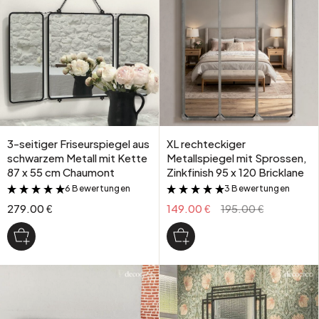
3-seitiger Friseurspiegel aus
XL rechteckiger
schwarzem Metall mit Kette
Metallspiegel mit Sprossen,
87 x 55 cm Chaumont
Zinkfinish 95 x 120 Bricklane
6 Bewertungen
3 Bewertungen
&
&
279.00 €
149.00 €
195.00 €