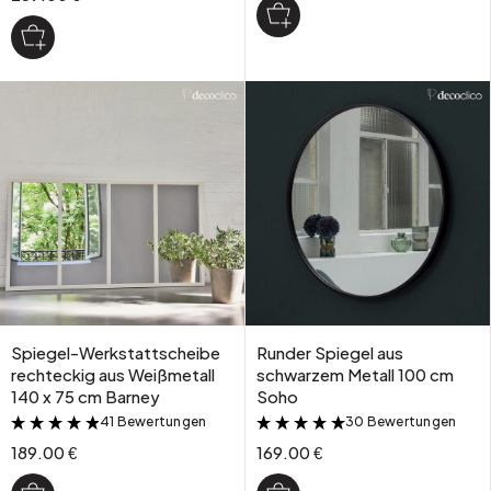
Spiegel-Werkstattscheibe
Runder Spiegel aus
rechteckig aus Weißmetall
schwarzem Metall 100 cm
140 x 75 cm Barney
Soho
41 Bewertungen
30 Bewertungen
&
&
189.00 €
169.00 €