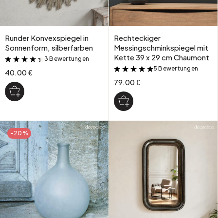
Runder Konvexspiegel in
Rechteckiger
Sonnenform, silberfarben
Messingschminkspiegel mit
Kette 39 x 29 cm Chaumont
3 Bewertungen
&
5 Bewertungen
&
40.00 €
79.00 €
-20%