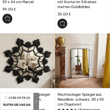
59 x 44 cm Marcel
mit Kontur im Stil eines
matten Goldbildes
99.00 €
35.00 €
Achteckiger Barockspiegel
Rechteckiger Spiegel aus
01 85 09 39 20
in Schneeflockenform,
Neusilber, schwarz, 85 x 55
schwarz matt
cm Chaumont
RUFEN SIE UNS AN
2 Bewertungen
2 Bewertungen
&
&