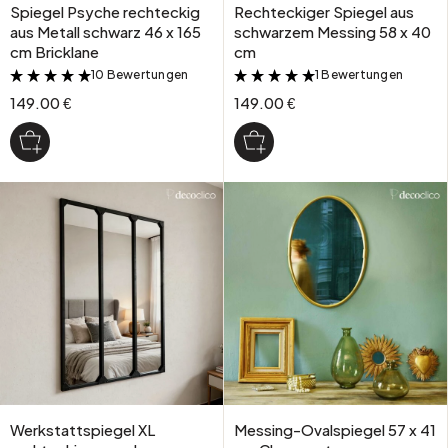
Spiegel Psyche rechteckig
Rechteckiger Spiegel aus
aus Metall schwarz 46 x 165
schwarzem Messing 58 x 40
cm Bricklane
cm
10 Bewertungen
1 Bewertungen
&
&
149.00 €
149.00 €
Werkstattspiegel XL
Messing-Ovalspiegel 57 x 41