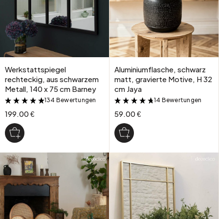
Werkstattspiegel
Aluminiumflasche, schwarz
rechteckig, aus schwarzem
matt, gravierte Motive, H 32
Metall, 140 x 75 cm Barney
cm Jaya
134 Bewertungen
14 Bewertungen
&
&
199.00 €
59.00 €