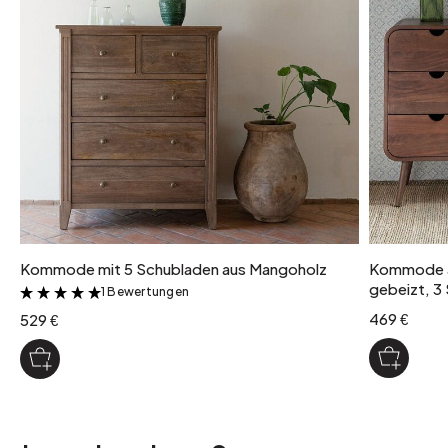
Kommode mit 5 Schubladen aus Mangoholz
Kommode a
gebeizt, 3
1 Bewertungen
&
469 €
529 €