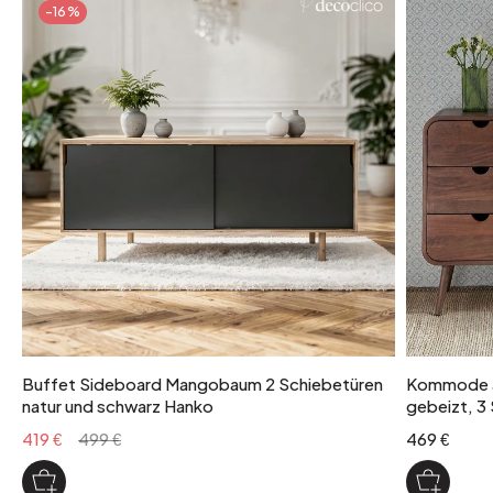
-16%
Anzahl der Pakete
1
Paketgewicht
39 kg
Maximale Traglast
150 kg Pro Schublade: 25 kg
Buffet Sideboard Mangobaum 2 Schiebetüren
Kommode a
natur und schwarz Hanko
gebeizt, 3
419 €
499 €
469 €