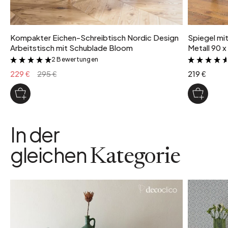
Kompakter Eichen-Schreibtisch Nordic Design
Spiegel mi
Arbeitstisch mit Schublade Bloom
Metall 90 x
2 Bewertungen
&
229 €
295 €
219 €
In der
gleichen
Kategorie