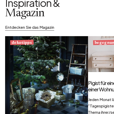
Inspiration &
Magazin
Entdecken Sie das Magazin
begegnu
dekotipps
Pigist für e
einer Wohnu
Jeden Monat l
"Tagespigisten
Thema ihrer/se