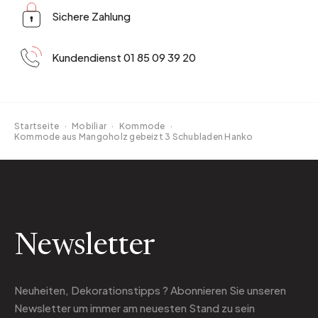
Sichere Zahlung
Kundendienst 01 85 09 39 20
Startseite
·
Mobiliar
·
Kommode
·
Kommode aus Mangoholz gebeizt 3 Schubladen Hanko
Newsletter
Neuheiten, Dekorationstipps ? Abonnieren Sie
unseren
Newsletter
um immer am neuesten Stand zu sein