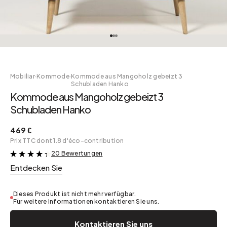
Mobiliar
·
Kommode
·
Kommode aus Mangoholz gebeizt 3
Schubladen Hanko
Kommode aus Mangoholz gebeizt 3
Schubladen Hanko
469 €
Prix TTC dont 1.8 d'éco-contribution
20 Bewertungen
&
Entdecken Sie
Dieses Produkt ist nicht mehr verfügbar.
Für weitere Informationen kontaktieren Sie uns.
Kontaktieren Sie uns