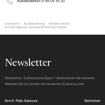
Kundendienst 01 85 09 39 20
Startseite
·
Aufbewahrung
·
Kleiderständer
·
Koffertrage aus massiver Eiche natur Harper
Newsletter
Neuheiten, Dekorationstipps ? Abonnieren Sie
unseren
Newsletter
um immer am neuesten Stand zu sein
Beitreten