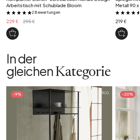
Arbeitstisch mit Schublade Bloom
Metall 90 x
2 Bewertungen
&
229 €
295 €
219 €
In der
gleichen
Kategorie
-9%
-20%