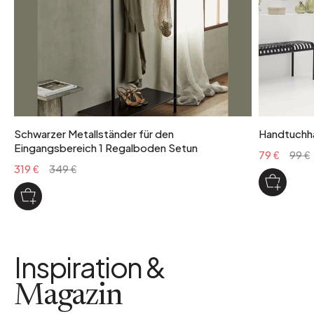
Schwarzer Metallständer für den
Handtuchha
Eingangsbereich 1 Regalboden Setun
79 €
99 €
319 €
349 €
Inspiration &
Magazin