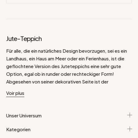
Jute-Teppich
Für alle, die ein natürliches Design bevorzugen, sei es ein
Landhaus, ein Haus am Meer oder ein Ferienhaus, ist die
geflochtene Version des Juteteppichs eine sehr gute
Option, egal ob in runder oder rechteckiger Form!
Abgesehen von seiner dekorativen Seite ist der
Juteteppich sehr praktisch und strapazierfähig. Sie
Voir plus
können Ihren Juteteppich problemlos in einen Raum legen,
in dem viele Leute vorbeikommen. Sie können ihn auch
unter ein schweres Möbelstück legen, da der Teppich
Unser Universum
keine Spuren hinterlässt. Die natürlichen Farben dieses
Teppichs passen perfekt zu allen Arten von Dekorationen.
Kategorien
Durch die Möglichkeit, ihn mit kräftigen Farben zu