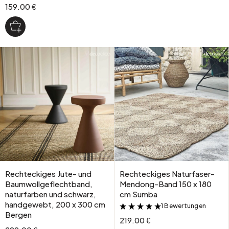
159.00 €
Rechteckiges Jute- und
Rechteckiges Naturfaser-
Baumwollgeflechtband,
Mendong-Band 150 x 180
naturfarben und schwarz,
cm Sumba
handgewebt, 200 x 300 cm
1 Bewertungen
&
Bergen
219.00 €