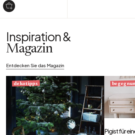
Inspiration &
Magazin
Entdecken Sie das Magazin
begegnu
dekotipps
Pigist für e