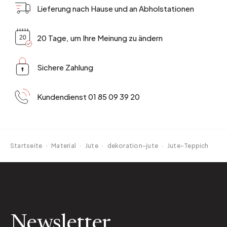
Lieferung nach Hause und an Abholstationen
20 Tage, um Ihre Meinung zu ändern
Sichere Zahlung
Kundendienst 01 85 09 39 20
Startseite
·
Material
·
Jute
·
dekoration-jute
·
Jute-Teppich
Newsletter