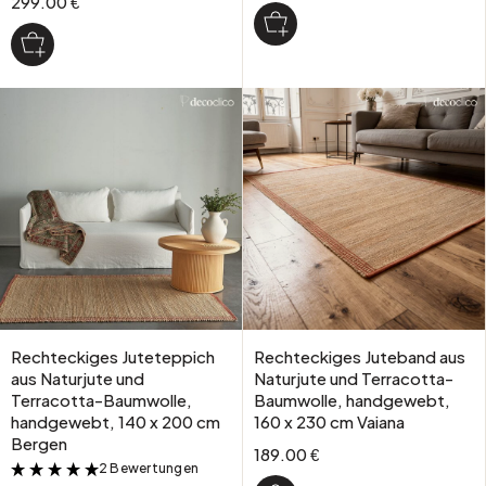
299.00 €
Rechteckiges Juteteppich
Rechteckiges Juteband aus
aus Naturjute und
Naturjute und Terracotta-
Terracotta-Baumwolle,
Baumwolle, handgewebt,
handgewebt, 140 x 200 cm
160 x 230 cm Vaiana
Bergen
189.00 €
2 Bewertungen
&