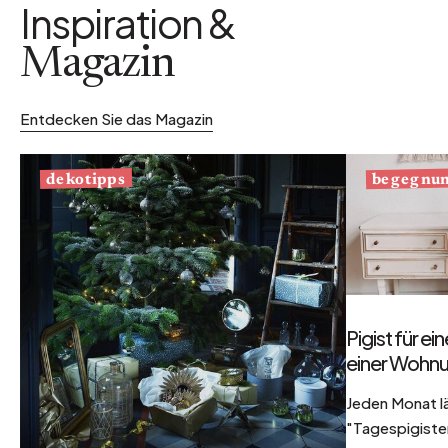
Inspiration &
Magazin
Entdecken Sie das Magazin
begegnu
dekotipps
Pigist für e
einer Wohnu
Jeden Monat l
"Tagespigisten