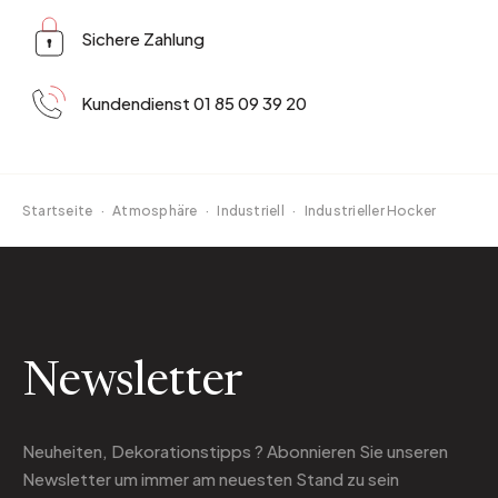
Sichere Zahlung
Kundendienst 01 85 09 39 20
Startseite
·
Atmosphäre
·
Industriell
·
Industrieller Hocker
Newsletter
Neuheiten, Dekorationstipps ? Abonnieren Sie
unseren
Newsletter
um immer am neuesten Stand zu sein