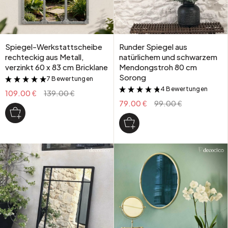
Spiegel-Werkstattscheibe
Runder Spiegel aus
rechteckig aus Metall,
natürlichem und schwarzem
verzinkt 60 x 83 cm Bricklane
Mendongstroh 80 cm
Sorong
7 Bewertungen
&
4 Bewertungen
&
109.00 €
139.00 €
79.00 €
99.00 €