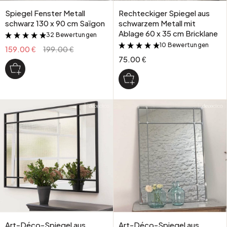
Spiegel Fenster Metall
Rechteckiger Spiegel aus
schwarz 130 x 90 cm Saïgon
schwarzem Metall mit
Ablage 60 x 35 cm Bricklane
32 Bewertungen
&
10 Bewertungen
&
159.00 €
199.00 €
75.00 €
Art-Déco-Spiegel aus
Art-Déco-Spiegel aus