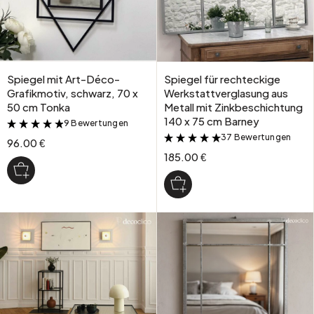
Spiegel mit Art-Déco-
Spiegel für rechteckige
Grafikmotiv, schwarz, 70 x
Werkstattverglasung aus
50 cm Tonka
Metall mit Zinkbeschichtung
140 x 75 cm Barney
9 Bewertungen
&
37 Bewertungen
&
96.00 €
185.00 €