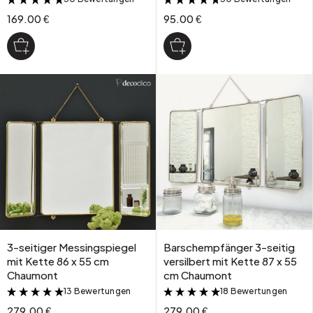
169.00 €
95.00 €
3-seitiger Messingspiegel
Barschempfänger 3-seitig
mit Kette 86 x 55 cm
versilbert mit Kette 87 x 55
Chaumont
cm Chaumont
13 Bewertungen
18 Bewertungen
&
&
279.00 €
279.00 €