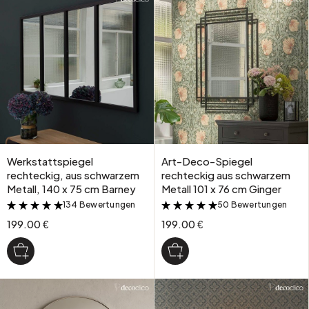
Werkstattspiegel
Art-Deco-Spiegel
rechteckig, aus schwarzem
rechteckig aus schwarzem
Metall, 140 x 75 cm Barney
Metall 101 x 76 cm Ginger
134 Bewertungen
50 Bewertungen
&
&
199.00 €
199.00 €