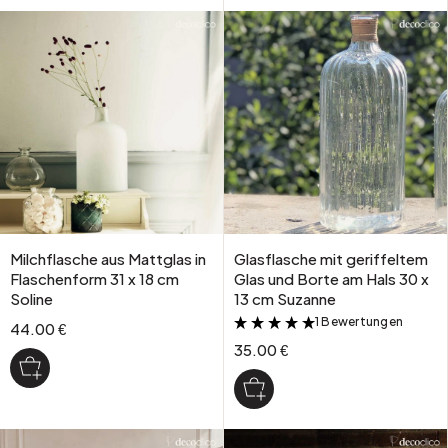
Milchflasche aus Mattglas in
Glasflasche mit geriffeltem
Flaschenform 31 x 18 cm
Glas und Borte am Hals 30 x
Soline
13 cm Suzanne
1 Bewertungen
&
44.00 €
35.00 €