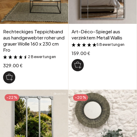
Rechteckiges Teppichband
Art-Déco-Spiegel aus
aus handgewebter roher und
verzinktem Metall Wallis
grauer Wolle 160 x 230 cm
5 Bewertungen
&
Fro
159.00 €
2 Bewertungen
&
329.00 €
-22%
-20%