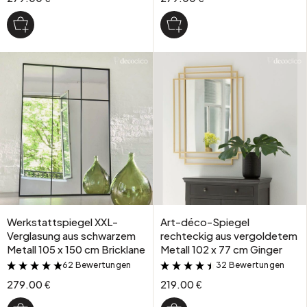
Werkstattspiegel XXL-
Art-déco-Spiegel
Verglasung aus schwarzem
rechteckig aus vergoldetem
Metall 105 x 150 cm Bricklane
Metall 102 x 77 cm Ginger
62 Bewertungen
32 Bewertungen
&
&
279.00 €
219.00 €