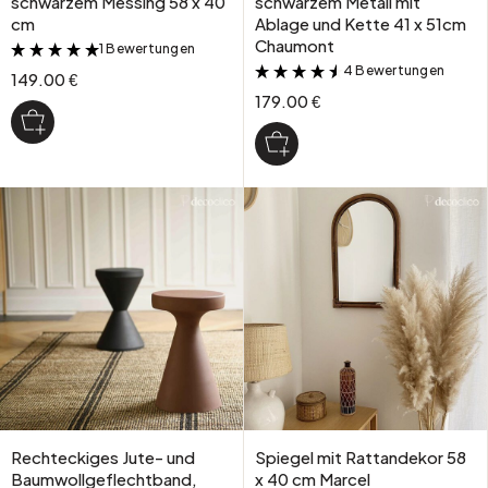
schwarzem Messing 58 x 40
schwarzem Metall mit
cm
Ablage und Kette 41 x 51cm
Chaumont
1 Bewertungen
&
4 Bewertungen
&
149.00 €
179.00 €
Rechteckiges Jute- und
Spiegel mit Rattandekor 58
Baumwollgeflechtband,
x 40 cm Marcel