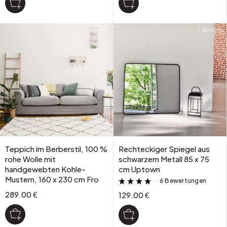
Teppich im Berberstil, 100 %
Rechteckiger Spiegel aus
rohe Wolle mit
schwarzem Metall 85 x 75
handgewebten Kohle-
cm Uptown
Mustern, 160 x 230 cm Fro
6 Bewertungen
&
289.00 €
129.00 €