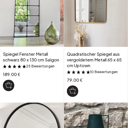
Spiegel Fenster Metall
Quadratischer Spiegel aus
schwarz 80 x 130 cm Saïgon
vergoldetem Metall 65 x 65
cm Uptown
25 Bewertungen
&
10 Bewertungen
&
189.00 €
79.00 €