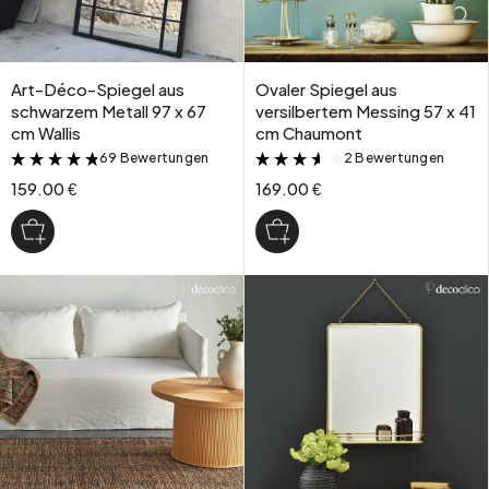
Art-Déco-Spiegel aus
Ovaler Spiegel aus
schwarzem Metall 97 x 67
versilbertem Messing 57 x 41
cm Wallis
cm Chaumont
69 Bewertungen
2 Bewertungen
&
&
159.00 €
169.00 €