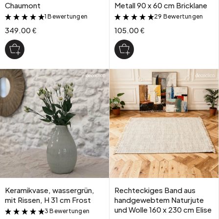
Chaumont
Metall 90 x 60 cm Bricklane
1 Bewertungen
29 Bewertungen
&
&
349.00 €
105.00 €
Keramikvase, wassergrün,
Rechteckiges Band aus
mit Rissen, H 31 cm Frost
handgewebtem Naturjute
und Wolle 160 x 230 cm Elise
3 Bewertungen
&