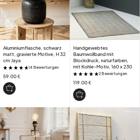
Aluminiumflasche, schwarz
Handgewebtes
matt, gravierte Motive, H 32
Baumwollband mit
cm Jaya
Blockdruck, naturfarben,
mit Kohle-Motiv, 160 x 230
14 Bewertungen
&
2 Bewertungen
&
59.00 €
119.00 €