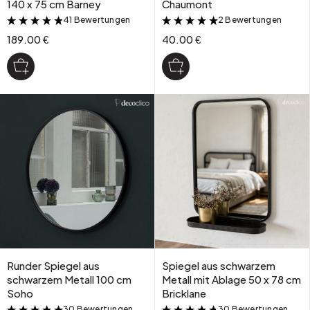
140 x 75 cm Barney
Chaumont
41 Bewertungen
2 Bewertungen
&
&
189.00 €
40.00 €
Runder Spiegel aus
Spiegel aus schwarzem
schwarzem Metall 100 cm
Metall mit Ablage 50 x 78 cm
Soho
Bricklane
30 Bewertungen
30 Bewertungen
&
&