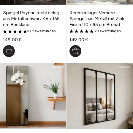
Spiegel Psyche rechteckig
Rechteckiger Verrière-
aus Metall schwarz 46 x 165
Spiegel aus Metall mit Zink-
cm Bricklane
Finish 110 x 85 cm Bréhat
10 Bewertungen
3 Bewertungen
&
&
149.00 €
149.00 €