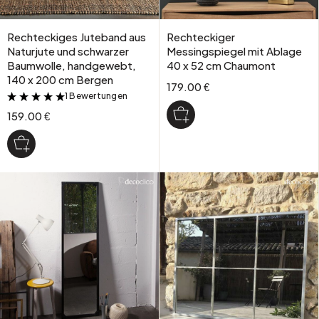
Rechteckiges Juteband aus
Rechteckiger
Naturjute und schwarzer
Messingspiegel mit Ablage
Baumwolle, handgewebt,
40 x 52 cm Chaumont
140 x 200 cm Bergen
179.00 €
1 Bewertungen
&
159.00 €