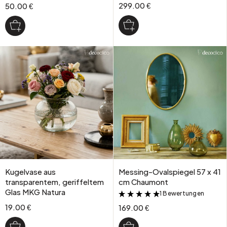
299.00 €
50.00 €
Kugelvase aus
Messing-Ovalspiegel 57 x 41
transparentem, geriffeltem
cm Chaumont
Glas MKG Natura
1 Bewertungen
&
19.00 €
169.00 €