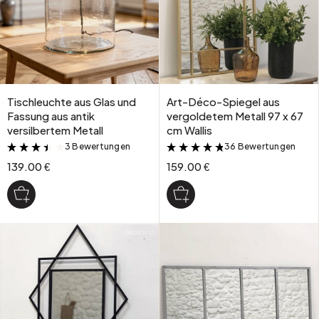
Tischleuchte aus Glas und
Art-Déco-Spiegel aus
Fassung aus antik
vergoldetem Metall 97 x 67
versilbertem Metall
cm Wallis
3 Bewertungen
36 Bewertungen
&
&
139.00 €
159.00 €