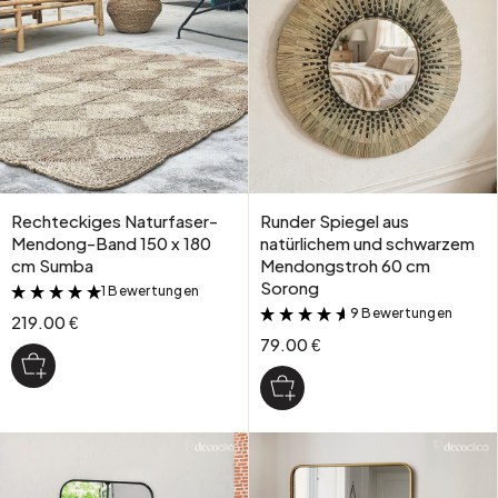
Rechteckiges Naturfaser-
Runder Spiegel aus
Mendong-Band 150 x 180
natürlichem und schwarzem
cm Sumba
Mendongstroh 60 cm
Sorong
1 Bewertungen
&
9 Bewertungen
&
219.00 €
79.00 €