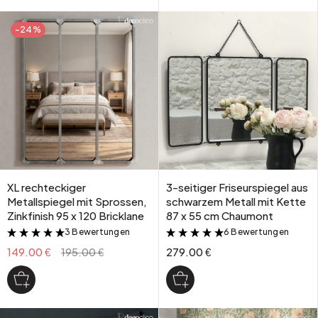
-24%
XL rechteckiger
3-seitiger Friseurspiegel aus
Metallspiegel mit Sprossen,
schwarzem Metall mit Kette
Zinkfinish 95 x 120 Bricklane
87 x 55 cm Chaumont
3 Bewertungen
6 Bewertungen
&
&
149.00 €
195.00 €
279.00 €