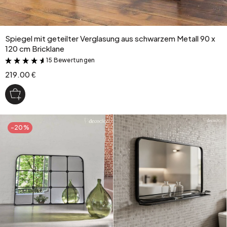
Spiegel mit geteilter Verglasung aus schwarzem Metall 90 x
120 cm Bricklane
15 Bewertungen
&
219.00 €
-20%