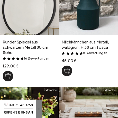
Runder Spiegel aus
Milchkännchen aus Metall,
schwarzem Metall 80 cm
waldgrün, H 38 cm Tosca
Soho
8 Bewertungen
&
16 Bewertungen
&
45.00 €
129.00 €
030 21 480768
RUFEN SIE UNS AN