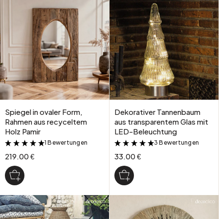
Spiegel in ovaler Form,
Dekorativer Tannenbaum
Rahmen aus recyceltem
aus transparentem Glas mit
Holz Pamir
LED-Beleuchtung
1 Bewertungen
3 Bewertungen
&
&
219.00 €
33.00 €