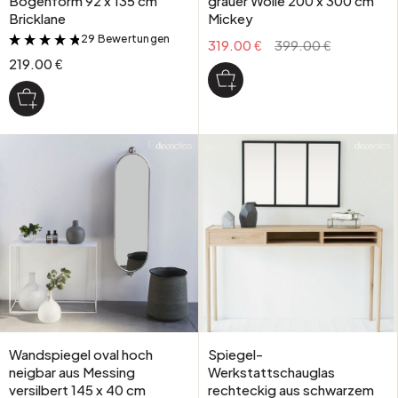
Bogenform 92 x 135 cm
grauer Wolle 200 x 300 cm
Bricklane
Mickey
29 Bewertungen
&
319.00 €
399.00 €
219.00 €
Wandspiegel oval hoch
Spiegel-
neigbar aus Messing
Werkstattschauglas
versilbert 145 x 40 cm
rechteckig aus schwarzem