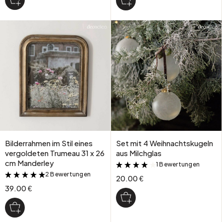
Bilderrahmen im Stil eines
Set mit 4 Weihnachtskugeln
vergoldeten Trumeau 31 x 26
aus Milchglas
cm Manderley
1 Bewertungen
&
2 Bewertungen
&
20.00 €
39.00 €