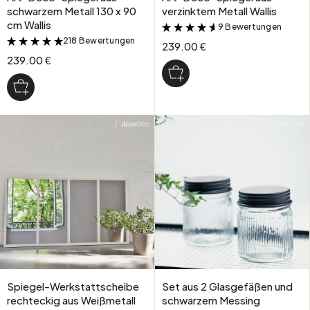
schwarzem Metall 130 x 90
verzinktem Metall Wallis
cm Wallis
9 Bewertungen
&
218 Bewertungen
&
239.00 €
239.00 €
Spiegel-Werkstattscheibe
Set aus 2 Glasgefäßen und
rechteckig aus Weißmetall
schwarzem Messing