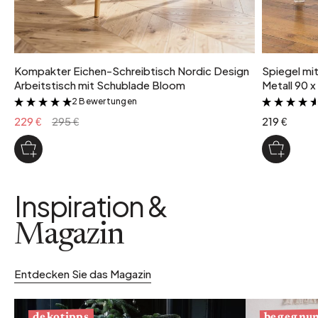
Kompakter Eichen-Schreibtisch Nordic Design
Spiegel mi
Arbeitstisch mit Schublade Bloom
Metall 90 x
2 Bewertungen
&
229 €
295 €
219 €
Inspiration &
Magazin
Entdecken Sie das Magazin
begegnu
dekotipps