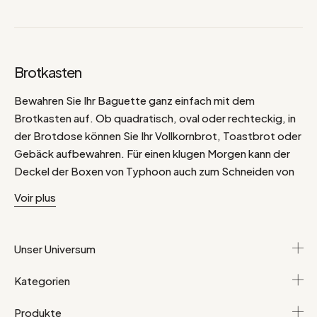
Brotkasten
Bewahren Sie Ihr Baguette ganz einfach mit dem
Brotkasten auf. Ob quadratisch, oval oder rechteckig, in
der Brotdose können Sie Ihr Vollkornbrot, Toastbrot oder
Gebäck aufbewahren. Für einen klugen Morgen kann der
Deckel der Boxen von Typhoon auch zum Schneiden von
schönen Toasts verwendet werden. Aus Metall oder Holz
Voir plus
gefertigt, gibt sie sich modern. Aus Steingut oder
Steingut verleiht sie Ihrer Küche einen authentischeren
Touch.
Unser Universum
Kategorien
Produkte