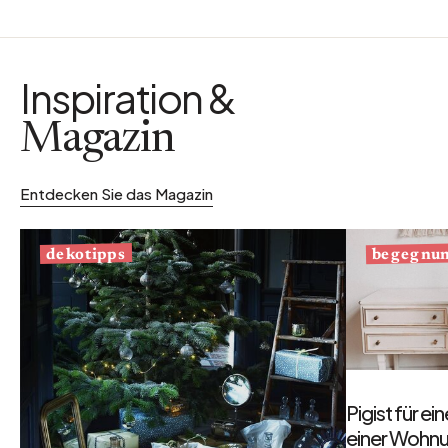
Inspiration &
Magazin
Entdecken Sie das Magazin
begegnu
dekotipps
Pigist für e
einer Wohnu