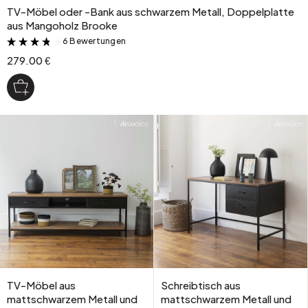
TV-Möbel oder -Bank aus schwarzem Metall, Doppelplatte
aus Mangoholz Brooke
6 Bewertungen
&
279.00 €
TV-Möbel aus
Schreibtisch aus
mattschwarzem Metall und
mattschwarzem Metall und