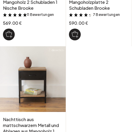
Mangoholz 2 Schubladen 1
Mangoholzplatte 2
Nische Brooke
Schubladen Brooke
11 Bewertungen
7 Bewertungen
&
&
569.00 €
590.00 €
Nachttisch aus
mattschwarzem Metall und
Ablagen aus Mangoholz 1