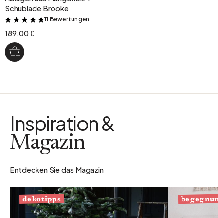
Schublade Brooke
11 Bewertungen
&
189.00 €
Inspiration &
Magazin
Entdecken Sie das Magazin
begegnu
dekotipps