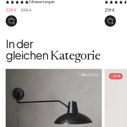
2 Bewertungen
&
229 €
295 €
219 €
In der
gleichen
Kategorie
-20%