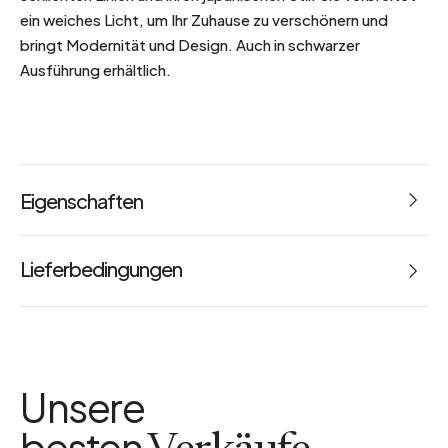
ein weiches Licht, um Ihr Zuhause zu verschönern und
bringt Modernität und Design. Auch in schwarzer
Ausführung erhältlich.
Eigenschaften
Abmessungen: L 35 x B 35 x H 22 cm
Lieferbedingungen
Gewicht: 1.61 kg
Referenz: 66555
Glühbirne
Nicht enthalten
Unsere
Farbe
Schwarz
besten