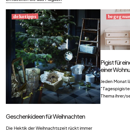
begegnu
dekotipps
Pigist für e
einer Wohnu
Jeden Monat l
"Tagespigisten
Thema ihrer/se
Geschenkideen für Weihnachten
Die Hektik der Weihnachtszeit rückt immer