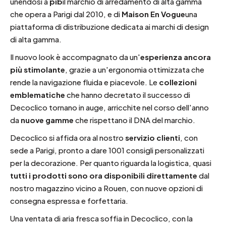
unendosi a
pib
il marchio di arredamento di alta gamma
che opera a Parigi dal 2010, e di
Maison En Vogue
una
piattaforma di distribuzione dedicata ai marchi di design
di alta gamma.
Il nuovo look è accompagnato da un'
esperienza ancora
più stimolante
, grazie a un'ergonomia ottimizzata che
rende la navigazione fluida e piacevole. Le
collezioni
emblematiche
che hanno decretato il successo di
Decoclico tornano in auge, arricchite nel corso dell'anno
da
nuove gamme
che rispettano il DNA del marchio.
Decoclico si affida ora al nostro
servizio clienti
, con
sede a Parigi, pronto a dare 1001 consigli personalizzati
per la decorazione. Per quanto riguarda la logistica, quasi
tutti i prodotti sono ora disponibili direttamente
dal
nostro magazzino vicino a Rouen, con nuove opzioni di
consegna espressa e forfettaria.
Una ventata di aria fresca soffia in Decoclico, con la