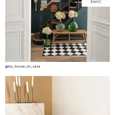
@my_house_mi_casa