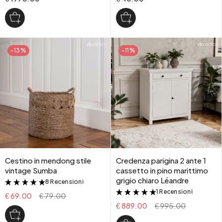
-13%
-11%
Cestino in mendong stile
Credenza parigina 2 ante 1
vintage Sumba
cassetto in pino marittimo
grigio chiaro Léandre
8 Recensioni
&
1 Recensioni
&
€ 69.00
€ 79.00
€ 889.00
€ 995.00