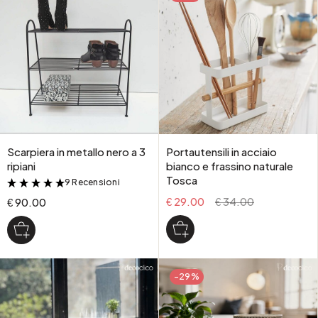
Scarpiera in metallo nero a 3
Portautensili in acciaio
ripiani
bianco e frassino naturale
Tosca
9 Recensioni
&
€ 29.00
€ 34.00
€ 90.00
-29%