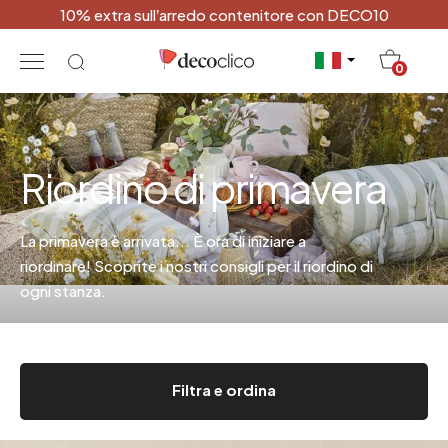
10% extra sull’arredo contenitore con DECO10
20
0
Riordino di primavera
La primavera è arrivata... È ora di iniziare a
riordinare! Scoprite i nostri consigli per il riordino di
ogni stanza.
Filtra e ordina