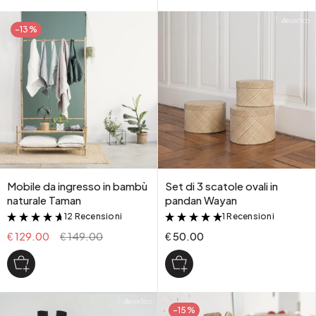
-13%
Mobile da ingresso in bambù
Set di 3 scatole ovali in
naturale Taman
pandan Wayan
12 Recensioni
1 Recensioni
&
&
€ 129.00
€ 149.00
€ 50.00
-15%