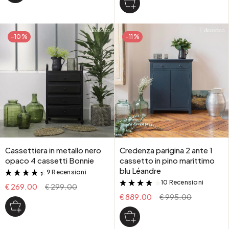
-10%
-11%
Cassettiera in metallo nero
Credenza parigina 2 ante 1
opaco 4 cassetti Bonnie
cassetto in pino marittimo
blu Léandre
9 Recensioni
&
10 Recensioni
&
€ 269.00
€ 299.00
€ 889.00
€ 995.00