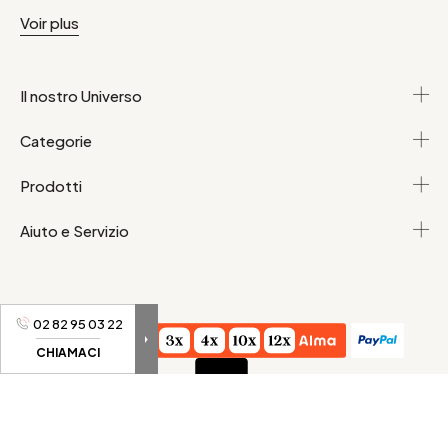
e armadietti per scarpe. Nelle camere da letto, riponete
Voir plus
vestiti e giochi in grandi armadi parigini o cassettiere.
Infine, sistemate dei graziosi cestini in ogni stanza per
riordinare e decorare.
Il nostro Universo
Categorie
Prodotti
Aiuto e Servizio
02 82 95 03 22
CHIAMACI
Condizioni generali di vendita
Dati personali