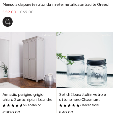
Mensola da parete rotonda in rete metallica antracite Greed
€ 59.00
€ 69.00
Armadio parigino grigio
Set di 2 barattoli in vetro e
chiaro 2 ante, ripiani Léandre
ottone nero Chaumont
5 Recensioni
2 Recensioni
&
&
€ 1970.00
€ 40.00