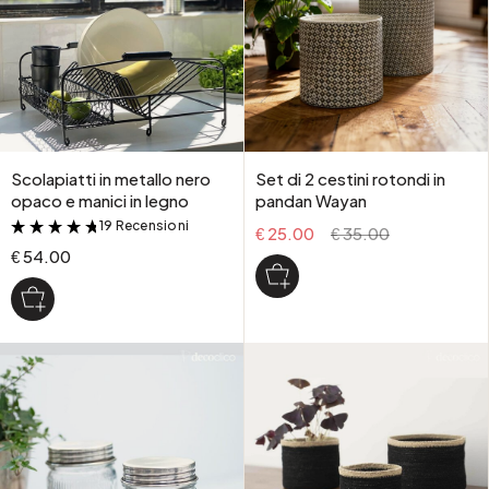
Scolapiatti in metallo nero
Set di 2 cestini rotondi in
opaco e manici in legno
pandan Wayan
19 Recensioni
&
€ 25.00
€ 35.00
€ 54.00