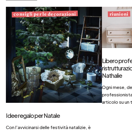
consigli per le decorazioni
riunioni
Libero profe
ristrutturaz
Nathalie
Ogni mese, dec
professionista
articolo su un 
Idee regalo per Natale
Con l'avvicinarsi delle festività natalizie, è