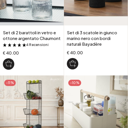
Set di 2 barattoli in vetro e
Set di 3 scatole in giunco
ottone argentato Chaumont
marino nero con bordi
naturali Bayadère
4 Recensioni
&
€ 40.00
€ 40.00
-11%
-10%