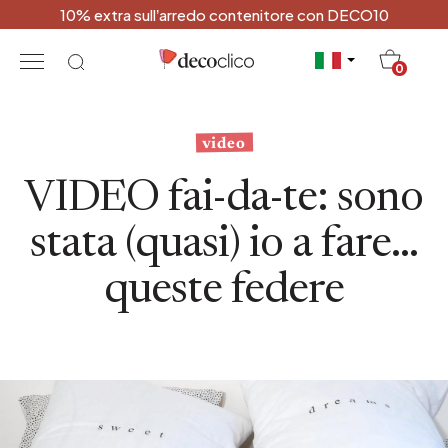
10% extra sull’arredo contenitore con DECO10
20
0
video
VIDEO fai-da-te: sono
stata (quasi) io a fare...
queste federe