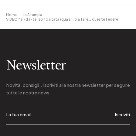
Home
·
La Stampa
·
VIDEO fai-da-te: sono stata (quasi) io a fare... queste federe
Newsletter
Novità, consigli.. Iscriviti alla
nostra newsletter
per seguire
tutte le nostre news
Iscriviti