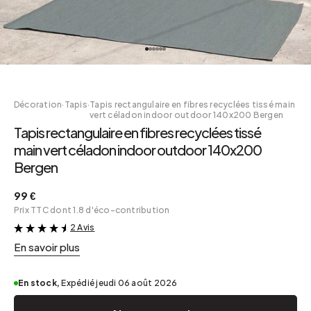
Décoration
·
Tapis
·
Tapis rectangulaire en fibres recyclées tissé main
vert céladon indoor outdoor 140x200 Bergen
Tapis rectangulaire en fibres recyclées tissé
main vert céladon indoor outdoor 140x200
Bergen
99 €
Prix TTC dont 1.8 d'éco-contribution
2 Avis
&
En savoir plus
En stock,
Expédié jeudi 06 août 2026