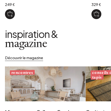
249 €
329 €
inspiration &
magazine
Découvrir le magazine
conseils
rencontres
tapis