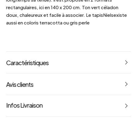
rectangulaires, ici en 140 x 200 cm. Ton vert céladon
doux, chaleureux et facile à associer. Le tapisNielsexiste
aussi en coloris terracotta ou gris perle
Caractéristiques
Avis clients
4.5
Infos Livraison
2 Avis
a