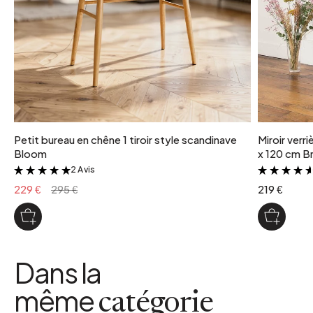
Petit bureau en chêne 1 tiroir style scandinave
Miroir verr
Bloom
x 120 cm Br
2 Avis
&
229 €
295 €
219 €
Dans la
même
catégorie