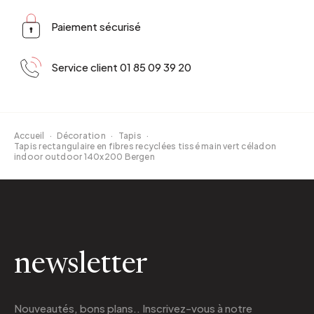
Paiement sécurisé
Service client 01 85 09 39 20
Accueil
·
Décoration
·
Tapis
·
Tapis rectangulaire en fibres recyclées tissé main vert céladon
indoor outdoor 140x200 Bergen
newsletter
Nouveautés, bons plans.. Inscrivez-vous à
notre