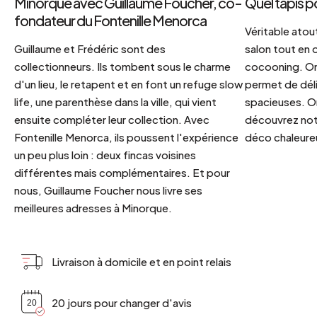
Minorque avec Guillaume Foucher, co-
Quel tapis p
fondateur du Fontenille Menorca
Véritable atout
Guillaume et Frédéric sont des
salon tout en
collectionneurs. Ils tombent sous le charme
cocooning. On 
d'un lieu, le retapent et en font un refuge slow
permet de déli
life, une parenthèse dans la ville, qui vient
spacieuses. Or
ensuite compléter leur collection. Avec
découvrez notr
Fontenille Menorca, ils poussent l'expérience
déco chaleureu
un peu plus loin : deux fincas voisines
différentes mais complémentaires. Et pour
nous, Guillaume Foucher nous livre ses
meilleures adresses à Minorque.
Livraison à domicile et en point relais
20 jours pour changer d'avis