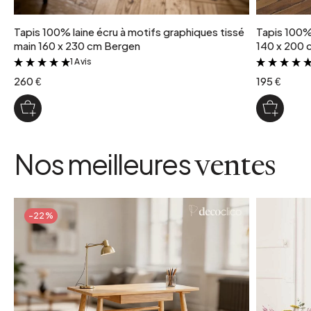
Tapis 100% laine écru à motifs graphiques tissé
Tapis 100% 
main 160 x 230 cm Bergen
140 x 200 
1 Avis
&
260 €
195 €
Nos meilleures
ventes
-22%