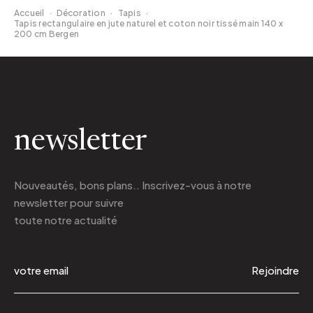
Accueil
·
Décoration
·
Tapis
·
Tapis rectangulaire en jute naturel et coton noir tissé main 140 x
200 cm Bergen
newsletter
Nouveautés, bons plans.. Inscrivez-vous à
notre
newsletter
pour suivre
toute notre actualité
Rejoindre