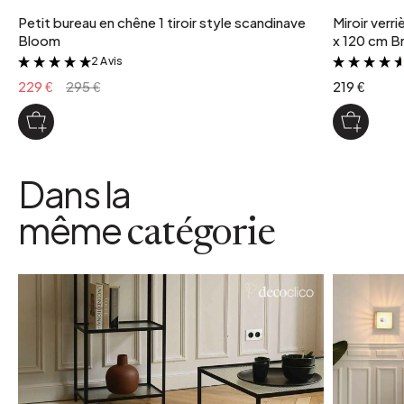
Petit bureau en chêne 1 tiroir style scandinave
Miroir verr
Bloom
x 120 cm Br
2 Avis
&
229 €
295 €
219 €
Dans la
même
catégorie