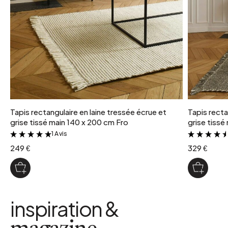
Tapis rectangulaire en laine tressée écrue et
Tapis recta
grise tissé main 140 x 200 cm Fro
grise tissé
1 Avis
&
249 €
329 €
inspiration &