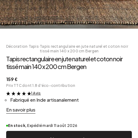
Décoration
·
Tapis
·
Tapis rectangulaire en jute naturel et coton noir
tissé main 140 x 200 cm Bergen
Tapis rectangulaire en jute naturel et coton noir
tissé main 140 x 200 cm Bergen
159 €
Prix TTC dont 1.8 d'éco-contribution
1 Avis
&
Fabriqué en Inde artisanalement
En savoir plus
En stock,
Expédié mardi 11 août 2026