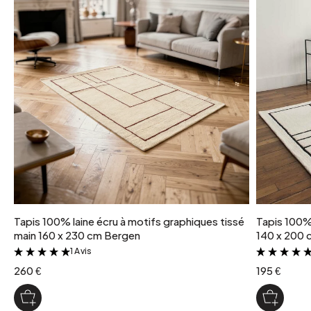
Tapis 100% laine écru à motifs graphiques tissé
Tapis 100% 
main 160 x 230 cm Bergen
140 x 200 
1 Avis
&
260 €
195 €