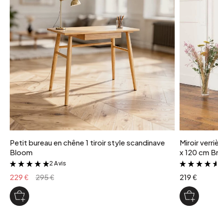
Petit bureau en chêne 1 tiroir style scandinave
Miroir verr
Bloom
x 120 cm Br
2 Avis
&
229 €
295 €
219 €