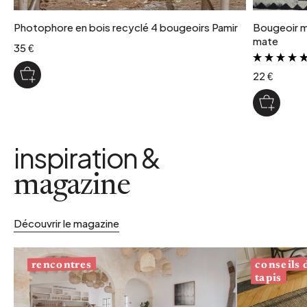
Photophore en bois recyclé 4 bougeoirs Pamir
Bougeoir mu
mate
35 €
22 €
inspiration &
magazine
Découvrir le magazine
conseils
rencontres
tapis