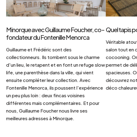
Minorque avec Guillaume Foucher, co-
Quel tapis p
fondateur du Fontenille Menorca
Véritable atout
Guillaume et Frédéric sont des
salon tout en
collectionneurs. Ils tombent sous le charme
cocooning. On 
d'un lieu, le retapent et en font un refuge slow
permet de déli
life, une parenthèse dans la ville, qui vient
spacieuses. Or
ensuite compléter leur collection. Avec
découvrez notr
Fontenille Menorca, ils poussent l'expérience
déco chaleureu
un peu plus loin : deux fincas voisines
différentes mais complémentaires. Et pour
nous, Guillaume Foucher nous livre ses
meilleures adresses à Minorque.