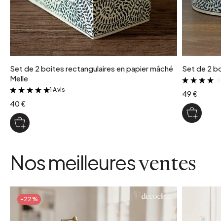
Set de 2 boites rectangulaires en papier mâché
Set de 2 bo
Melle
1 Avis
&
49 €
40 €
Nos meilleures
ventes
-22%