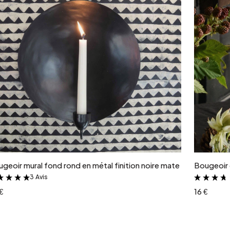
Ajouter au panier
geoir mural fond rond en métal finition noire mate
Bougeoir 
3 Avis
&
€
16 €