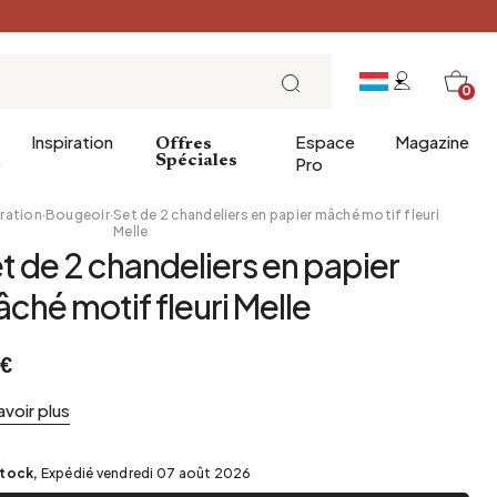
0
Inspiration
Espace
Magazine
Offres
e
Spéciales
Pro
ration
·
Bougeoir
·
Set de 2 chandeliers en papier mâché motif fleuri
Melle
t de 2 chandeliers en papier
ins
éco
Entrée
Petit Déjeuner
ché motif fleuri Melle
a salle de bains
Salle à manger
Brunch
de bain
Bureau
Déjeuner
 €
Bibliothèque
L'heure du thé
Jardin d'hiver
Dimanche soir
avoir plus
Cellier
Tapas et apéritif
Grenier
Table de fête
stock,
Expédié vendredi 07 août 2026