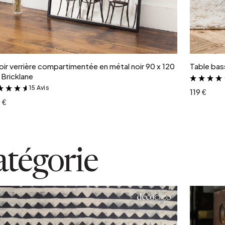
Ajouter au panier
oir verrière compartimentée en métal noir 90 x 120
Table bass
Bricklane
15 Avis
&
119 €
 €
atégorie