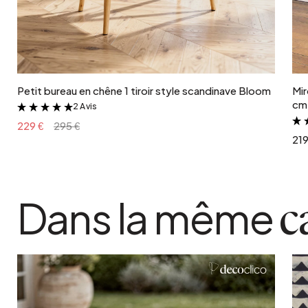
Ajouter au panier
Petit bureau en chêne 1 tiroir style scandinave Bloom
Mir
cm 
2 Avis
&
229 €
295 €
219
Dans la même
c