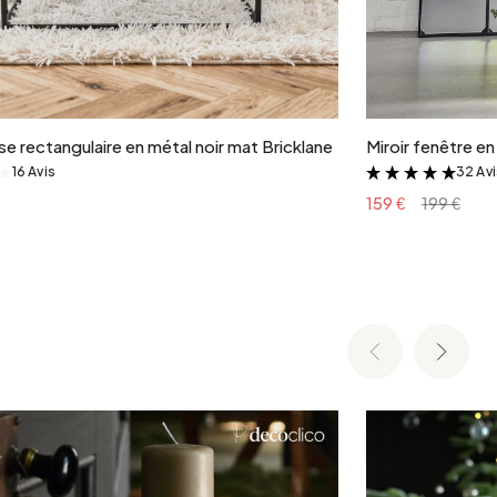
Ajouter au panier
e rectangulaire en métal noir mat Bricklane
Miroir fenêtre e
16 Avis
32 Av
&
&
159 €
199 €