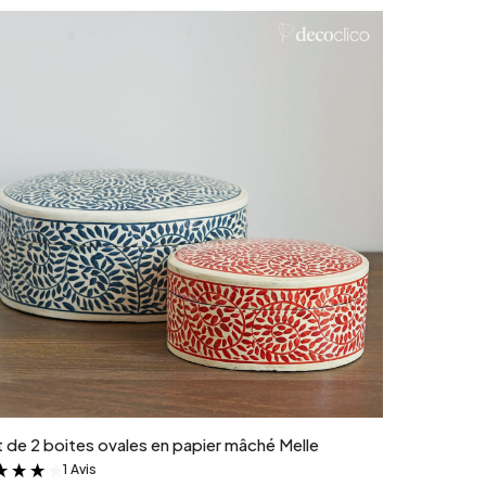
Ajouter au panier
 de 2 boites ovales en papier mâché Melle
1 Avis
&