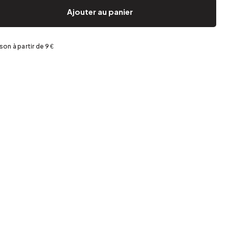
Jardin et terrasse
Rangement de printemps
Ajouter au panier
ison à partir de 9 €