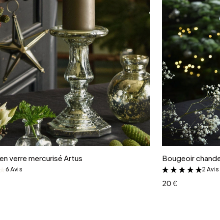
Ajouter au panier
en verre mercurisé Artus
Bougeoir chandel
6 Avis
2 Avis
&
&
20 €