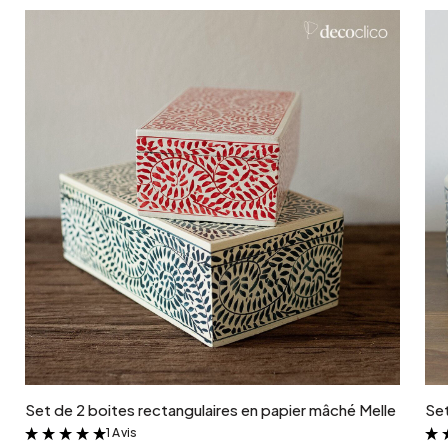
Ajouter au panier
Set de 2 boites rectangulaires en papier mâché Melle
Set
1 Avis
&