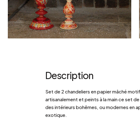
Bistrot
Velours
Bord de mer
Bois blond
Brocante
Papier mâché
Contemporain
Verre
Esprit Haussmannien
Zinc et galva
Grand hôtel
Naturel
Description
Set de 2 chandeliers en papier mâché motif 
artisanalement et peints à la main ce set d
des intérieurs bohêmes, ou modernes en a
exotique.