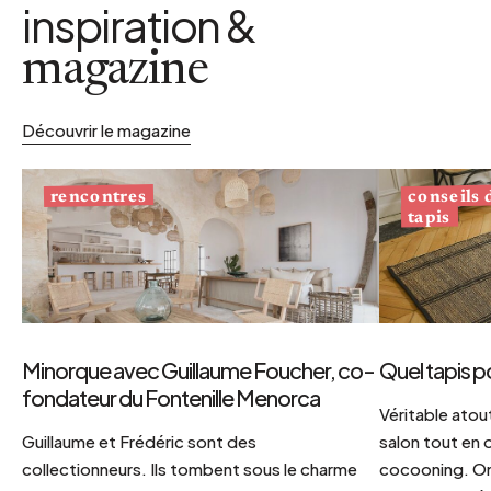
inspiration &
magazine
Découvrir le magazine
conseils
rencontres
tapis
Minorque avec Guillaume Foucher, co-
Quel tapis p
fondateur du Fontenille Menorca
Véritable atout
Guillaume et Frédéric sont des
salon tout en
collectionneurs. Ils tombent sous le charme
cocooning. On 