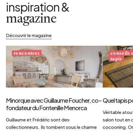
inspiration &
magazine
Découvrir le magazine
conseils
rencontres
tapis
Minorque avec Guillaume Foucher, co-
Quel tapis p
fondateur du Fontenille Menorca
Véritable atout
Guillaume et Frédéric sont des
salon tout en
collectionneurs. Ils tombent sous le charme
cocooning. On 