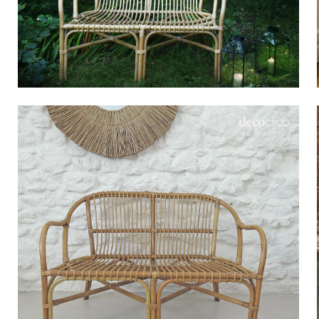
Bistrot
Velours
Bord de mer
Bois blond
Brocante
Papier mâché
Contemporain
Verre
Esprit Haussmannien
Zinc et galva
Grand hôtel
Naturel