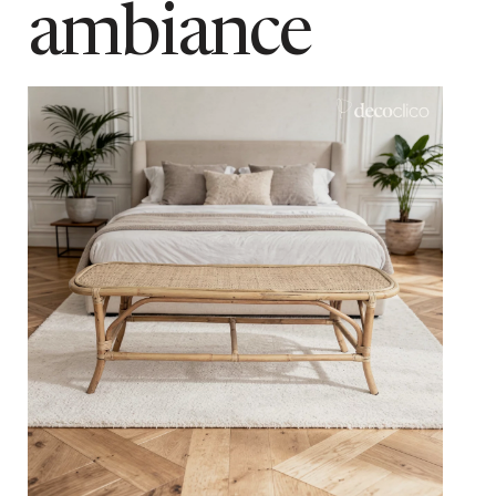
ambiance
poids colis
14 kg
poids maximum supporte
100 kg
coloris
Naturel
Ajouter au panier