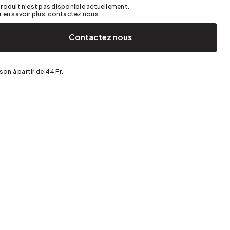
Jardin et terrasse
Rangement de printemps
roduit n'est pas disponible actuellement.
 en savoir plus, contactez nous.
Contactez nous
ison à partir de 44 Fr.