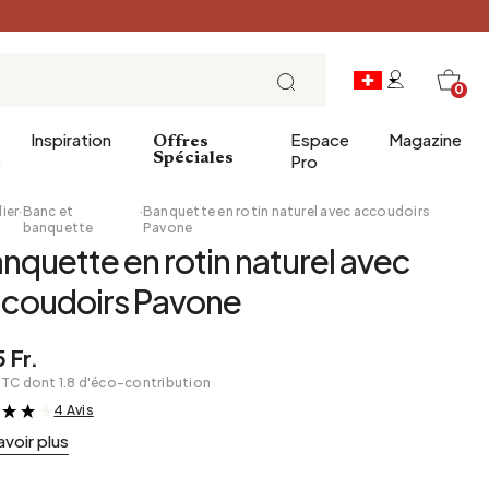
0
Inspiration
Espace
Magazine
Offres
e
Spéciales
Pro
ier
·
Banc et
·
Banquette en rotin naturel avec accoudoirs
banquette
Pavone
nquette en rotin naturel avec
ins
éco
Entrée
Petit Déjeuner
coudoirs Pavone
a salle de bains
Salle à manger
Brunch
de bain
Bureau
Déjeuner
 Fr.
Bibliothèque
L'heure du thé
TTC dont 1.8 d'éco-contribution
Jardin d'hiver
Dimanche soir
4 Avis
&
Cellier
Tapas et apéritif
avoir plus
Grenier
Table de fête