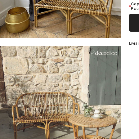
Argenté
Ce p
Pour
Livra