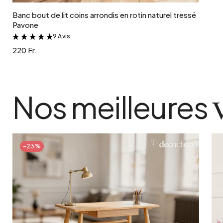
Banc bout de lit coins arrondis en rotin naturel tressé
Pavone
9 Avis
&
220 Fr.
Nos meilleures
-23%