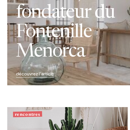
fondateur du
Fontenille
Menorca
découvrez l'article
rencontres