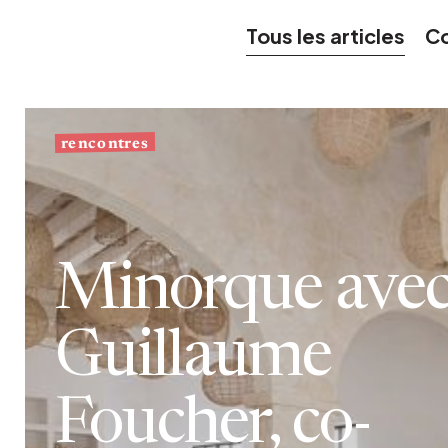
Bistrot
Velours
Tous les articles
Co
Bord de mer
Bois blond
Brocante
Papier mâché
Contemporain
Verre
Esprit Haussmannien
Zinc et galva
rencontres
Grand hôtel
Naturel
Minorque ave
Guillaume
Foucher, co-