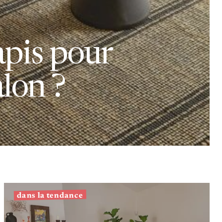
apis pour
lon ?
dans la tendance