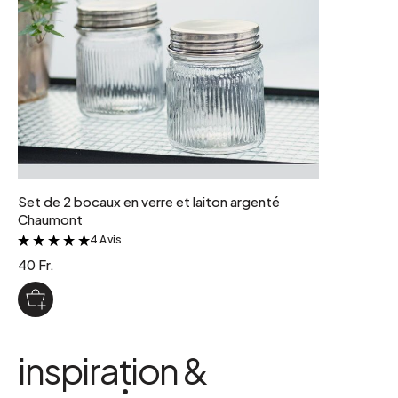
Set de 2 bocaux en verre et laiton argenté
Chaumont
4 Avis
&
40 Fr.
inspiration &