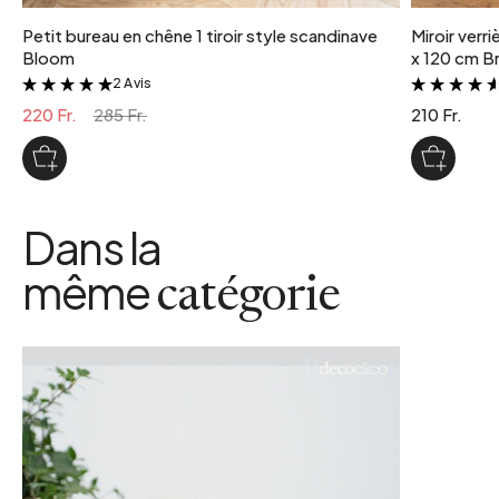
Petit bureau en chêne 1 tiroir style scandinave
Miroir verr
Bloom
x 120 cm Br
2 Avis
&
220 Fr.
285 Fr.
210 Fr.
Dans la
même
catégorie