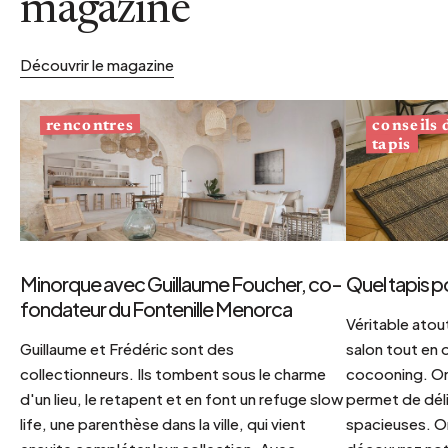
magazine
Découvrir le magazine
conseils
rencontres
tapis
Minorque avec Guillaume Foucher, co-
Quel tapis p
fondateur du Fontenille Menorca
Véritable atout
Guillaume et Frédéric sont des
salon tout en
collectionneurs. Ils tombent sous le charme
cocooning. On 
d'un lieu, le retapent et en font un refuge slow
permet de déli
life, une parenthèse dans la ville, qui vient
spacieuses. Or