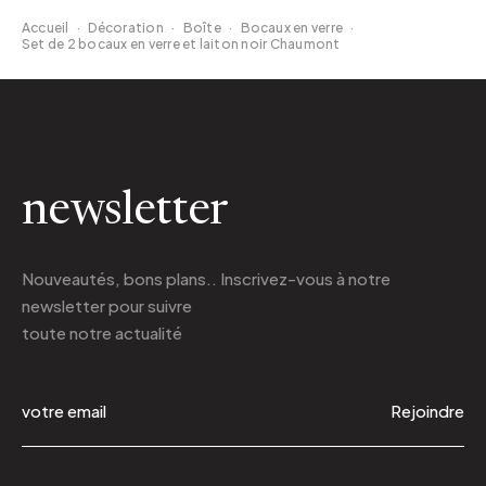
Accueil
·
Décoration
·
Boîte
·
Bocaux en verre
·
Set de 2 bocaux en verre et laiton noir Chaumont
newsletter
Nouveautés, bons plans.. Inscrivez-vous à
notre
newsletter
pour suivre
toute notre actualité
Rejoindre