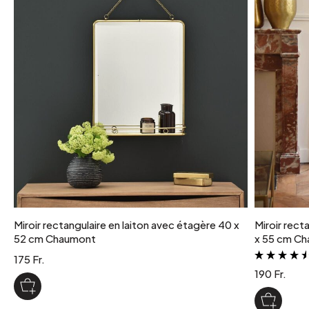
poids colis
2 kg
coloris
Noir
Miroir rectangulaire en laiton avec étagère 40 x
Miroir rect
52 cm Chaumont
x 55 cm C
175 Fr.
190 Fr.