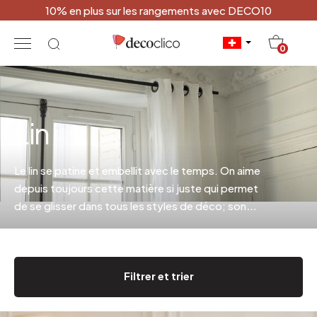
10% en plus sur les rangements avec DECO10
20
0
Lin
Le lin se patine et embellit avec le temps. On aime
depuis toujours cette matière si juste qui permet
de se glisser dans tous les styles de déco; son
aspect doucement froissé lui apporte allure et
style (et inutile de le repasser..).
Filtrer et trier