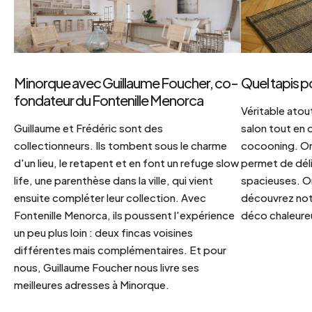
Minorque avec Guillaume Foucher, co-
Quel tapis p
fondateur du Fontenille Menorca
Véritable atout
Guillaume et Frédéric sont des
salon tout en
collectionneurs. Ils tombent sous le charme
cocooning. On 
d'un lieu, le retapent et en font un refuge slow
permet de déli
life, une parenthèse dans la ville, qui vient
spacieuses. Or
ensuite compléter leur collection. Avec
découvrez notr
Fontenille Menorca, ils poussent l'expérience
déco chaleureu
un peu plus loin : deux fincas voisines
différentes mais complémentaires. Et pour
nous, Guillaume Foucher nous livre ses
meilleures adresses à Minorque.