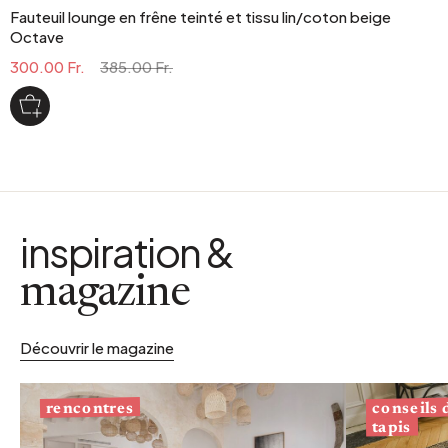
Fauteuil lounge en frêne teinté et tissu lin/coton beige
Octave
300.00 Fr.
385.00 Fr.
inspiration &
magazine
Découvrir le magazine
conseils
rencontres
tapis