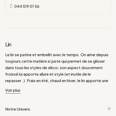
044 519 01 56
Lin
Le lin se patine et embellit avec le temps. On aime depuis
toujours cette matière si juste qui permet de se glisser
dans tous les styles de déco; son aspect doucement
froissé lui apporte allure et style (et inutile de le
repasser..). Frais en été, chaud en hiver, le lin apporte une
touche bohème dans une chambre, décliné en housse de
Voir plus
couette ou en édredon, inspiré du linge d'antan, ou donne
une note de caractère à la plus simple des tables.
Nappes, coussins, plaids ou rideaux retrouvez toute
Notre Univers
notre sélection en lin.