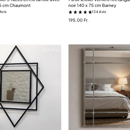
55 cm Chaumont
noir 140 x 75 cm Barney
Avis
134 Avis
&
&
195.00 Fr.
Ajouter au panier
Ajouter au panie