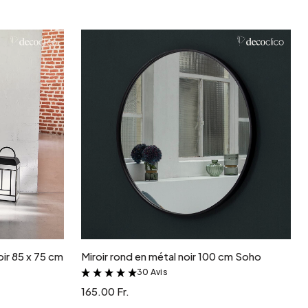
r
Ajouter au panier
oir 85 x 75 cm
Miroir rond en métal noir 100 cm Soho
30 Avis
&
165.00 Fr.