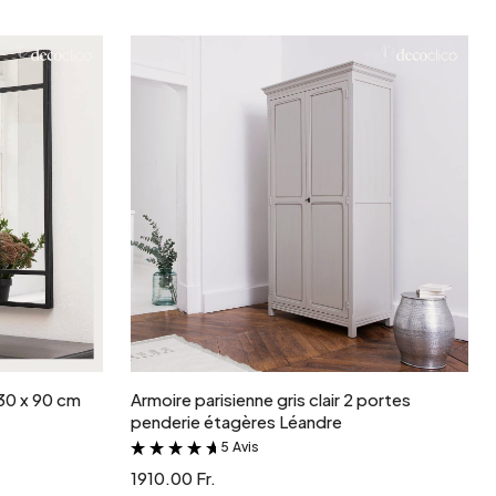
r
Ajouter au panier
130 x 90 cm
Armoire parisienne gris clair 2 portes
penderie étagères Léandre
5 Avis
&
1910.00 Fr.