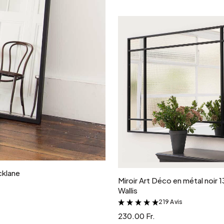
Ajouter au panie
cklane
Miroir Art Déco en métal noir 
Wallis
219 Avis
&
230.00 Fr.