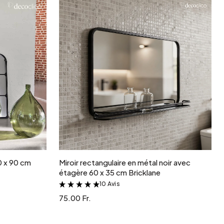
r
Ajouter au panier
30 x 90 cm
Miroir rectangulaire en métal noir avec
étagère 60 x 35 cm Bricklane
10 Avis
&
75.00 Fr.