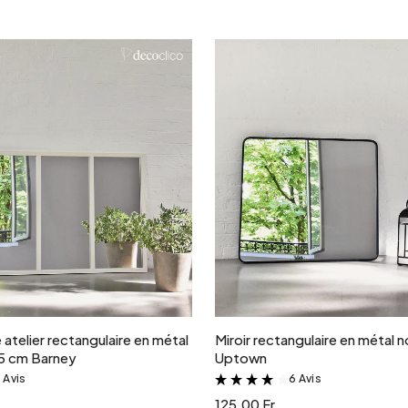
Ajouter au panier
Ajouter au panie
e atelier rectangulaire en métal
Miroir rectangulaire en métal n
75 cm Barney
Uptown
 Avis
6 Avis
&
&
125.00 Fr.