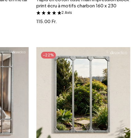
print écru à motifs charbon 160 x 230
2 Avis
&
115.00 Fr.
-22%
r
Ajouter au panier