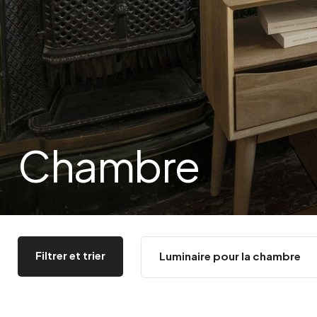
Bistrot
Velours
Bord de mer
Bois blond
Brocante
Papier mâché
Contemporain
Verre
Esprit Haussmannien
Zinc et galva
Grand hôtel
Naturel
Chambre
Filtrer et trier
Luminaire pour la chambre