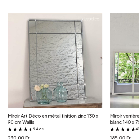
Ajouter au panier
Miroir Art Déco en métal finition zinc 130 x
Miroir verrièr
90 cm Wallis
blanc 140 x 
9 Avis
41
&
230.00 Fr.
185.00 Fr.