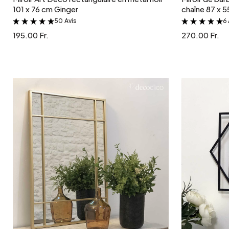
101 x 76 cm Ginger
chaîne 87 x 
50 Avis
6 
&
195.00 Fr.
270.00 Fr.
Ajouter au panier