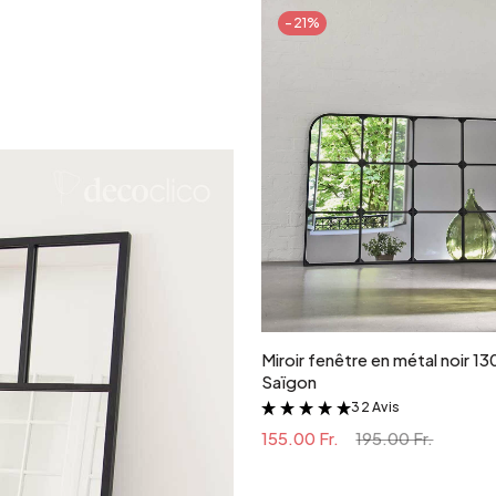
-21%
Ajouter au panie
Miroir fenêtre en métal noir 1
Saïgon
32 Avis
&
155.00 Fr.
195.00 Fr.