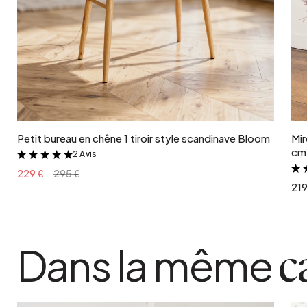
Ajouter au panier
Petit bureau en chêne 1 tiroir style scandinave Bloom
Mir
cm 
2 Avis
&
229 €
295 €
219
Dans la même
c