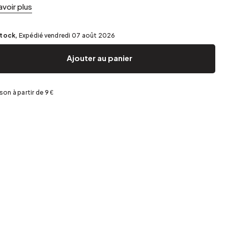
Jardin et terrasse
Rangement de printemps
avoir plus
stock,
Expédié vendredi 07 août 2026
Ajouter au panier
ison à partir de 9 €