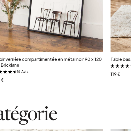
Ajouter au panier
oir verrière compartimentée en métal noir 90 x 120
Table bass
Bricklane
15 Avis
&
119 €
 €
atégorie