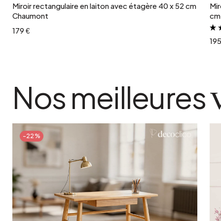
Miroir rectangulaire en laiton avec étagère 40 x 52 cm
Mir
Chaumont
cm
179 €
195
Nos meilleures
-22%