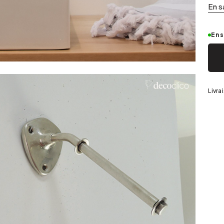
Argenté
En s
En 
Livra