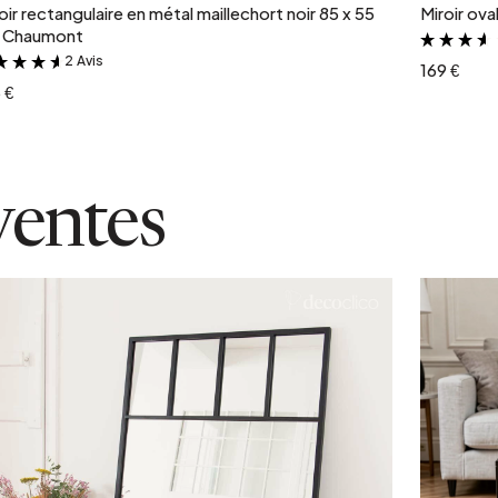
oir rectangulaire en métal maillechort noir 85 x 55
Miroir ov
 Chaumont
2 Avis
&
169 €
 €
ventes