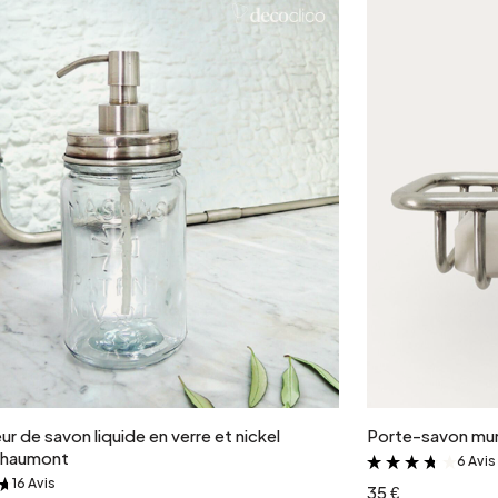
Ajouter au panier
ur de savon liquide en verre et nickel
Porte-savon mur
Chaumont
6 Avis
&
16 Avis
&
35 €