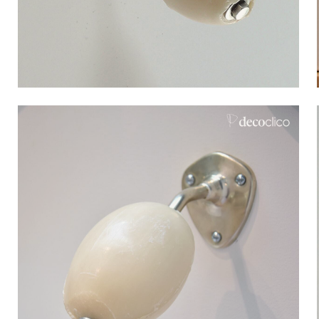
Bistrot
Velours
Bord de mer
Bois blond
Brocante
Papier mâché
Contemporain
Verre
Esprit Haussmannien
Zinc et galva
Grand hôtel
Naturel