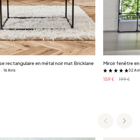
Ajouter au panier
e rectangulaire en métal noir mat Bricklane
Miroir fenêtre e
16 Avis
32 Av
&
&
159 €
199 €