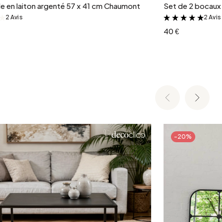
ale en laiton argenté 57 x 41 cm Chaumont
Set de 2 bocaux 
2 Avis
2 Avis
&
&
40 €
-20%