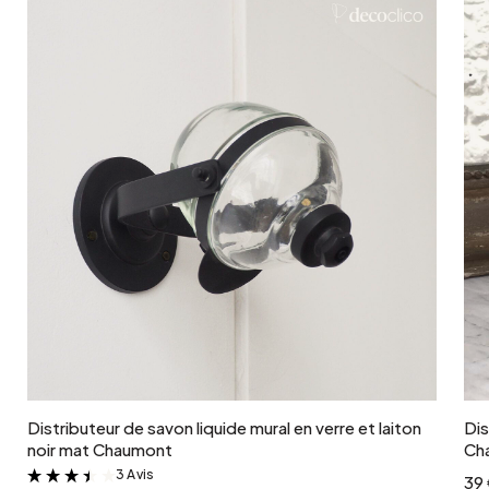
Ajouter au panier
Distributeur de savon liquide mural en verre et laiton
Dis
noir mat Chaumont
Ch
3 Avis
&
39 