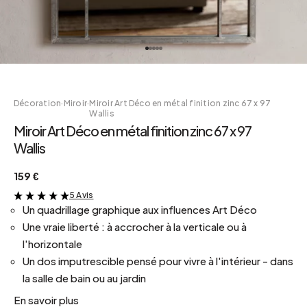
Décoration
·
Miroir
·
Miroir Art Déco en métal finition zinc 67 x 97
Wallis
Miroir Art Déco en métal finition zinc 67 x 97
Wallis
159 €
5 Avis
&
Un quadrillage graphique aux influences Art Déco
Une vraie liberté : à accrocher à la verticale ou à
l'horizontale
Un dos imputrescible pensé pour vivre à l'intérieur - dans
la salle de bain ou au jardin
En savoir plus