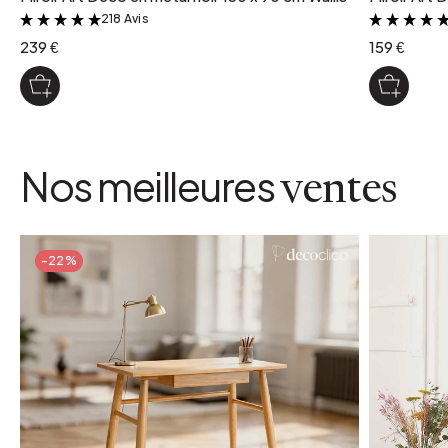
218 Avis
&
239 €
159 €
Nos meilleures
ventes
-22%