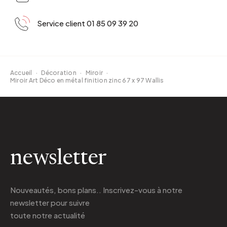
Service client 01 85 09 39 20
Accueil
·
Décoration
·
Miroir
·
Miroir Art Déco en métal finition zinc 67 x 97 Wallis
newsletter
Nouveautés, bons plans.. Inscrivez-vous à
notre
newsletter
pour suivre
toute notre actualité