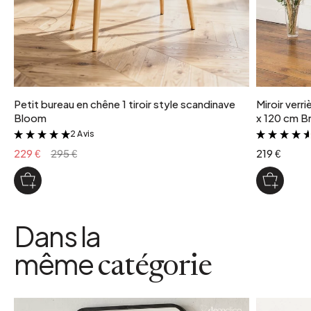
Petit bureau en chêne 1 tiroir style scandinave
Miroir verr
Bloom
x 120 cm Br
2 Avis
&
229 €
295 €
219 €
Dans la
même
catégorie