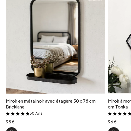
Miroir en métal noir avec étagère 50 x 78 cm
Miroir à mo
Bricklane
cm Tonka
30 Avis
&
95 €
96 €