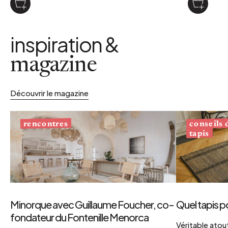
inspiration &
magazine
Découvrir le magazine
conseils
rencontres
tapis
Minorque avec Guillaume Foucher, co-
Quel tapis p
fondateur du Fontenille Menorca
Véritable atout