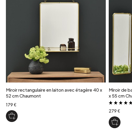
Miroir rectangulaire en laiton avec étagère 40 x
Miroir de b
52 cm Chaumont
x 55 cm C
179 €
279 €