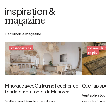
inspiration &
magazine
Découvrir le magazine
conseils
rencontres
tapis
Minorque avec Guillaume Foucher, co-
Quel tapis p
fondateur du Fontenille Menorca
Véritable atout
Guillaume et Frédéric sont des
salon tout en