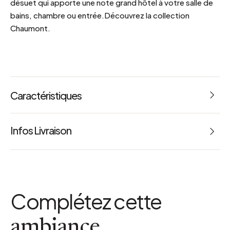
désuet qui apporte une note grand hôtel à votre salle de
bains, chambre ou entrée.Découvrez la collection
Chaumont.
Caractéristiques
Visserie assortie fourniePoids : 3.6 kg
Infos Livraison
Référence : 66411
couleur
Argenté
dimensions colis
Complétez cette
L 0.43 x l 0.24 x h 0.66 m
matiere detaillee
Laiton finition nickel avec un laquage électrolyse argenté :
ambiance