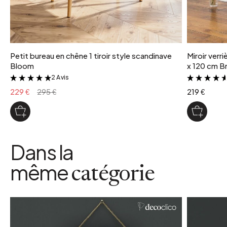
Petit bureau en chêne 1 tiroir style scandinave
Miroir verr
Bloom
x 120 cm Br
2 Avis
&
229 €
295 €
219 €
Dans la
même
catégorie