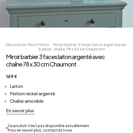
Décoration
·
Miroir
·
Miroir
·
Miroir barbier 3 faces laiton argenté avec
barbier
chaîne 78 x 30 cm Chaumont
Miroir barbier 3 faces laiton argenté avec
chaîne 78 x 30 cm Chaumont
169 €
Laiton
Finition nickel argenté
Chaîne amovible
En savoir plus
Ce produit n'est pas disponible actuellement.
Pour en savoir plus, contactez nous.