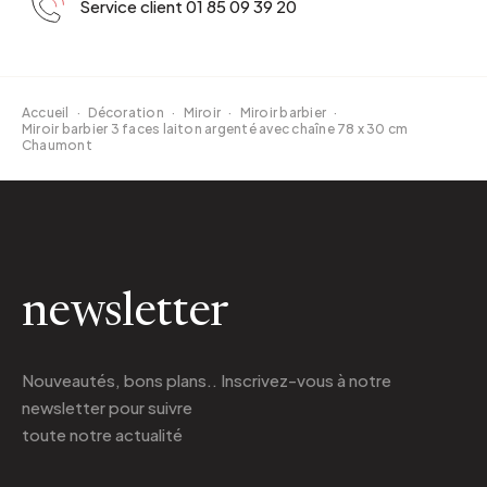
Service client 01 85 09 39 20
Accueil
·
Décoration
·
Miroir
·
Miroir barbier
·
Miroir barbier 3 faces laiton argenté avec chaîne 78 x 30 cm
Chaumont
newsletter
Nouveautés, bons plans.. Inscrivez-vous à
notre
newsletter
pour suivre
toute notre actualité