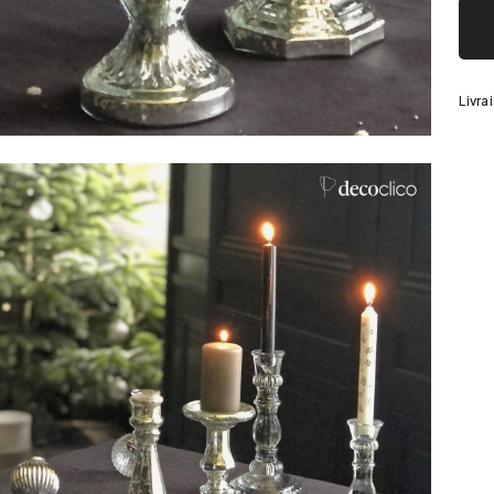
Argenté
Livra