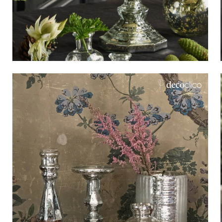
Bistrot
Velours
Bord de mer
Bois blond
Brocante
Papier mâché
Contemporain
Verre
Esprit Haussmannien
Zinc et galva
Grand hôtel
Naturel