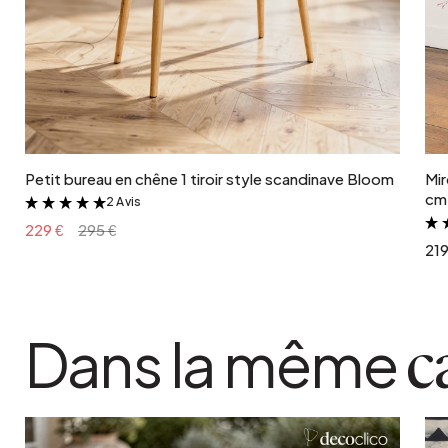
Ajouter au panier
Petit bureau en chêne 1 tiroir style scandinave Bloom
Mir
cm 
2 Avis
&
229 €
295 €
219
Dans la même
c