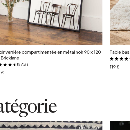
Ajouter au panier
oir verrière compartimentée en métal noir 90 x 120
Table bass
Bricklane
15 Avis
&
119 €
 €
atégorie