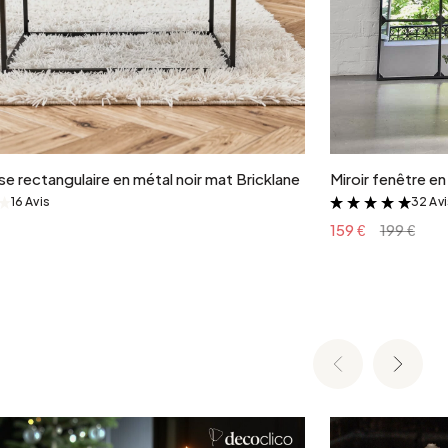
Ajouter au panier
e rectangulaire en métal noir mat Bricklane
Miroir fenêtre e
16 Avis
32 Av
&
&
159 €
199 €