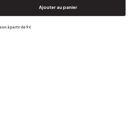
Jardin et terrasse
Rangement de printemps
Ajouter au panier
ison à partir de 9 €