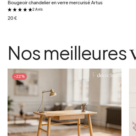
Bougeoir chandelier en verre mercurisé Artus
2 Avis
&
20 €
Nos meilleures
-22%