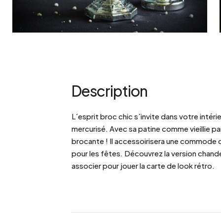
Description
L´esprit broc chic s´invite dans votre intér
mercurisé. Avec sa patine comme vieillie par 
brocante ! Il accessoirisera une commode 
pour les fêtes. Découvrez la version chande
associer pour jouer la carte de look rétro.