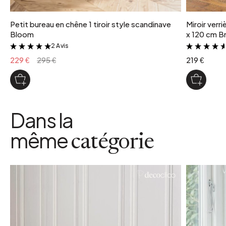
Petit bureau en chêne 1 tiroir style scandinave
Miroir verr
Bloom
x 120 cm Br
2 Avis
&
229 €
295 €
219 €
Dans la
même
catégorie