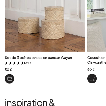
Set de 3 boîtes ovales en pandan Wayan
Coussin en
Chrysant
1 Avis
&
60 €
50 €
inspiration &