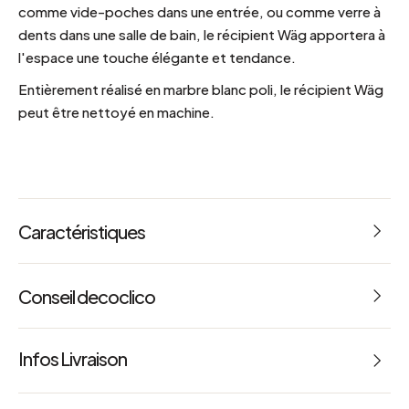
comme vide-poches dans une entrée, ou comme verre à
dents dans une salle de bain, le récipient Wäg apportera à
l'espace une touche élégante et tendance.
Entièrement réalisé en marbre blanc poli, le récipient Wäg
peut être nettoyé en machine.
Caractéristiques
Conseil decoclico
Pot à crayon ou verre à dent, l'élégance d'un marbre
Infos Livraison
lumineux