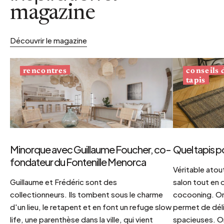
magazine
Découvrir le magazine
conseils
rencontres
tapis
Minorque avec Guillaume Foucher, co-
Quel tapis p
fondateur du Fontenille Menorca
Véritable atout
Guillaume et Frédéric sont des
salon tout en
collectionneurs. Ils tombent sous le charme
cocooning. On 
d'un lieu, le retapent et en font un refuge slow
permet de déli
life, une parenthèse dans la ville, qui vient
spacieuses. Or