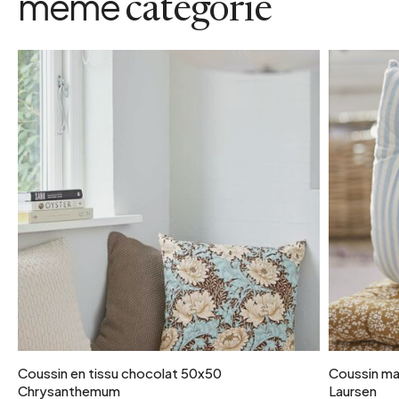
même
catégorie
Coussin en tissu chocolat 50x50
Coussin ma
Chrysanthemum
Laursen