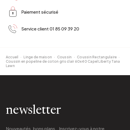
Paiement sécurisé
Service client 01 85 09 39 20
Accueil
·
Linge de maison
·
Coussin
·
Coussin Rectangulaire
·
Coussin en popeline de coton gris clair 60x40 Capel Liberty Tana
Lawn
newsletter
Nouveautés, bons plans.. Inscrivez-vous à
notre