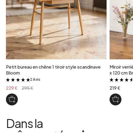
de plumes et de fibres.
poids colis
1 kg
Petit bureau en chêne 1 tiroir style scandinave
Miroir verr
Bloom
x 120 cm Br
2 Avis
&
229 €
295 €
219 €
Dans la