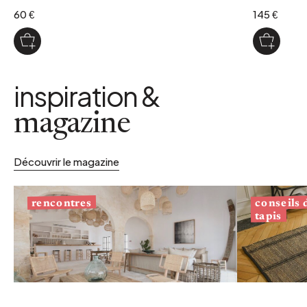
60 €
145 €
inspiration &
magazine
Découvrir le magazine
conseils
rencontres
tapis