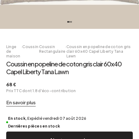
Linge
·
Coussin
·
Coussin
·
Coussin en popeline de coton gris
de
Rectangulaire
clair 60x40 Capel Liberty Tana
maison
Lawn
Coussin en popeline de coton gris clair 60x40
Capel Liberty Tana Lawn
68 €
Prix TTC dont 1.8 d'éco-contribution
En savoir plus
En stock,
Expédié vendredi 07 août 2026
Dernières pièces en stock