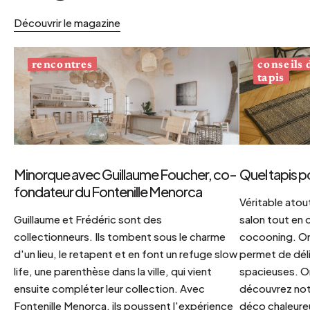
Découvrir le magazine
conseils
rencontres
tapis
Minorque avec Guillaume Foucher, co-
Quel tapis p
fondateur du Fontenille Menorca
Véritable atout
Guillaume et Frédéric sont des
salon tout en
collectionneurs. Ils tombent sous le charme
cocooning. On 
d'un lieu, le retapent et en font un refuge slow
permet de déli
life, une parenthèse dans la ville, qui vient
spacieuses. Or
ensuite compléter leur collection. Avec
découvrez notr
Fontenille Menorca, ils poussent l'expérience
déco chaleureu