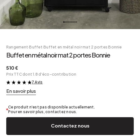
Rangement
·
Buffet
·
Buffet en métal noir mat 2 portes Bonnie
Buffet en métal noir mat 2 portes Bonnie
510 €
Prix TTC dont 1.8 d'éco-contribution
7 Avis
&
En savoir plus
Ce produit n'est pas disponible actuellement.
Pour en savoir plus, contactez nous.
Contactez nous