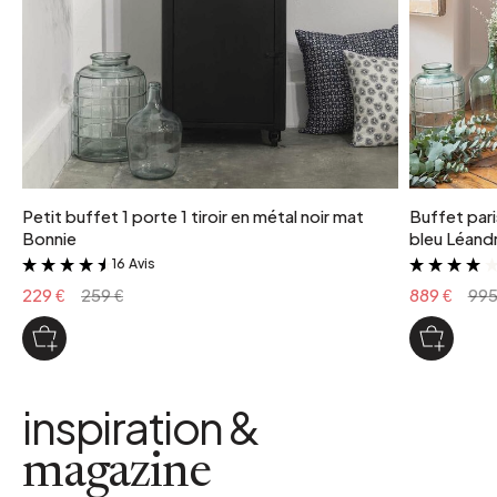
Petit buffet 1 porte 1 tiroir en métal noir mat
Buffet paris
Bonnie
bleu Léand
16 Avis
&
229 €
259 €
889 €
995
inspiration &
magazine