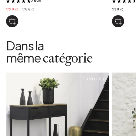
2 Avis
&
229 €
295 €
219 €
Dans la
même
catégorie