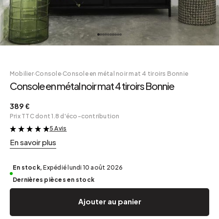
Mobilier
·
Console
·
Console en métal noir mat 4 tiroirs Bonnie
Console en métal noir mat 4 tiroirs Bonnie
389 €
Prix TTC dont 1.8 d'éco-contribution
5 Avis
&
En savoir plus
En stock,
Expédié lundi 10 août 2026
Dernières pièces en stock
Ajouter au panier