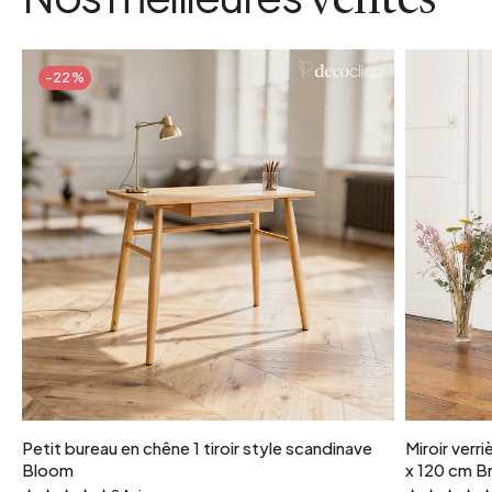
ventes
-22%
Petit bureau en chêne 1 tiroir style scandinave
Miroir verr
Bloom
x 120 cm Br