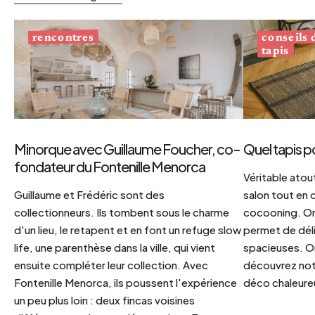
conseils
rencontres
tapis
Minorque avec Guillaume Foucher, co-
Quel tapis p
fondateur du Fontenille Menorca
Véritable atout
Guillaume et Frédéric sont des
salon tout en
collectionneurs. Ils tombent sous le charme
cocooning. On 
d'un lieu, le retapent et en font un refuge slow
permet de déli
life, une parenthèse dans la ville, qui vient
spacieuses. Or
ensuite compléter leur collection. Avec
découvrez notr
Fontenille Menorca, ils poussent l'expérience
déco chaleureu
un peu plus loin : deux fincas voisines