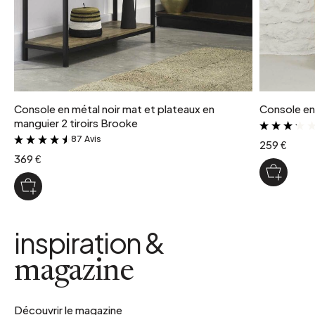
Console en métal noir mat et plateaux en
Console en
manguier 2 tiroirs Brooke
87 Avis
&
259 €
369 €
inspiration &
magazine
Découvrir le magazine