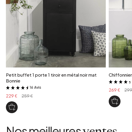
Noir
Petit buffet 1 porte 1 tiroir en métal noir mat
Chiffonnier
Bonnie
16 Avis
&
269 €
299
229 €
259 €
Nos meilleures