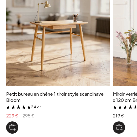
100% verre recyclé
poids colis
2 kg
type de fabrication
Par moule
Petit bureau en chêne 1 tiroir style scandinave
Miroir verr
Bloom
x 120 cm Br
2 Avis
&
229 €
295 €
219 €