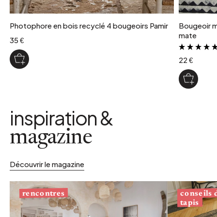
Photophore en bois recyclé 4 bougeoirs Pamir
Bougeoir mu
mate
35 €
22 €
inspiration &
magazine
Découvrir le magazine
conseils
rencontres
tapis