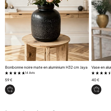
Bonbonne noire mate en aluminium H32 cm Jaya
Vase en al
14 Avis
&
59 €
40 €