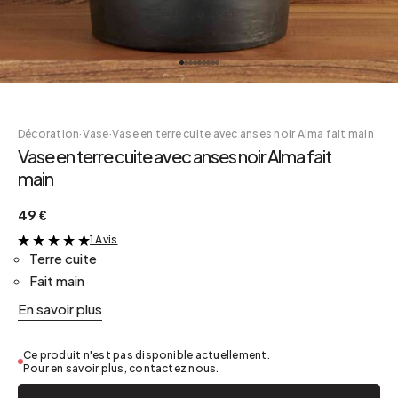
Décoration
·
Vase
·
Vase en terre cuite avec anses noir Alma fait main
Vase en terre cuite avec anses noir Alma fait
main
49 €
1 Avis
&
Terre cuite
Fait main
En savoir plus
Ce produit n'est pas disponible actuellement.
Pour en savoir plus, contactez nous.