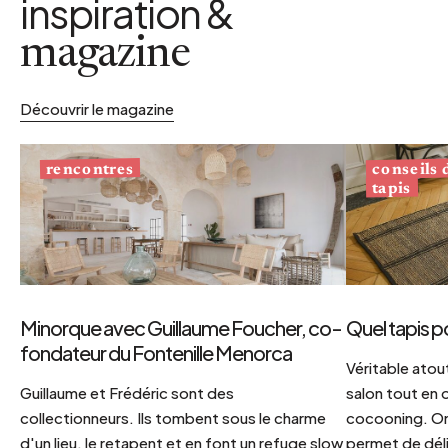
inspiration &
magazine
Découvrir le magazine
conseils
rencontres
tapis
Minorque avec Guillaume Foucher, co-
Quel tapis p
fondateur du Fontenille Menorca
Véritable atout
Guillaume et Frédéric sont des
salon tout en
collectionneurs. Ils tombent sous le charme
cocooning. On 
d'un lieu, le retapent et en font un refuge slow
permet de déli