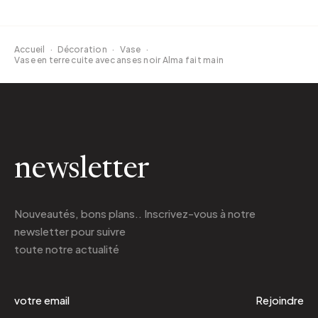
Accueil
·
Décoration
·
Vase
·
Vase en terre cuite avec anses noir Alma fait main
newsletter
Nouveautés, bons plans.. Inscrivez-vous à
notre
newsletter
pour suivre
toute notre actualité
Rejoindre