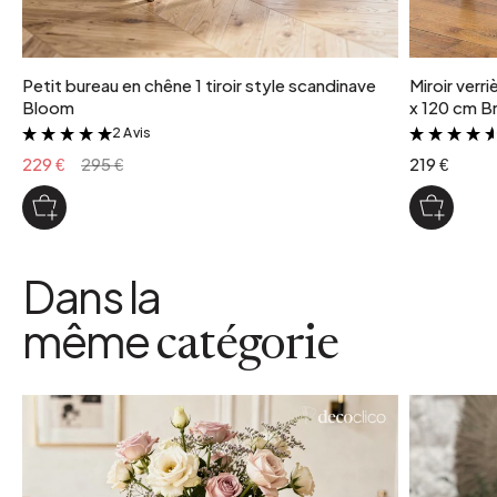
Petit bureau en chêne 1 tiroir style scandinave
Miroir verr
Bloom
x 120 cm Br
2 Avis
&
229 €
295 €
219 €
Dans la
même
catégorie