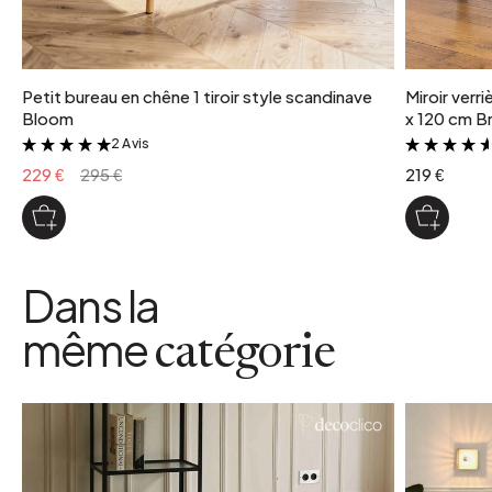
Petit bureau en chêne 1 tiroir style scandinave
Miroir verr
Bloom
x 120 cm Br
2 Avis
&
229 €
295 €
219 €
Dans la
même
catégorie