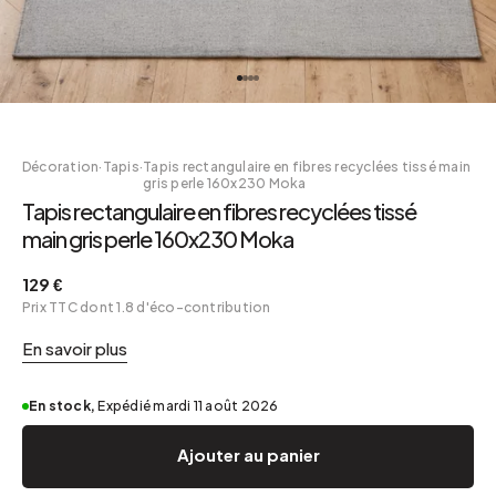
Décoration
·
Tapis
·
Tapis rectangulaire en fibres recyclées tissé main
gris perle 160x230 Moka
Tapis rectangulaire en fibres recyclées tissé
main gris perle 160x230 Moka
129 €
Prix TTC dont 1.8 d'éco-contribution
En savoir plus
En stock,
Expédié mardi 11 août 2026
Ajouter au panier