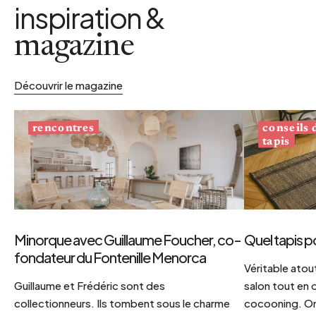
inspiration &
magazine
Découvrir le magazine
conseils
rencontres
tapis
Minorque avec Guillaume Foucher, co-
Quel tapis p
fondateur du Fontenille Menorca
Véritable atout
Guillaume et Frédéric sont des
salon tout en
collectionneurs. Ils tombent sous le charme
cocooning. On 