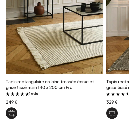
Tapis rectangulaire en laine tressée écrue et
Tapis recta
grise tissé main 140 x 200 cm Fro
grise tissé
1 Avis
&
249 €
329 €