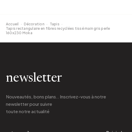
Accueil
·
Décoration
·
Tapis
·
Tapis rectangulaire en fibres recyclées tissé main gris perle
160x230 Moka
newsletter
Nouveautés, bons plans.. Inscrivez-vous à
notre
newsletter
pour suivre
toute notre actualité