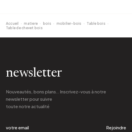
Accueil
·
matiere
·
bois
·
mobilier-bois
·
Table bois
·
Table de chevet bois
newsletter
Nouveautés, bons plans.. Inscrivez-vous à
notre
newsletter
pour suivre
toute notre actualité
Rejoindre