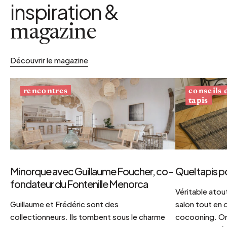
inspiration &
magazine
Découvrir le magazine
conseils
rencontres
tapis
Minorque avec Guillaume Foucher, co-
Quel tapis p
fondateur du Fontenille Menorca
Véritable atout
Guillaume et Frédéric sont des
salon tout en
collectionneurs. Ils tombent sous le charme
cocooning. On 