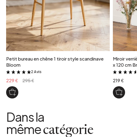
3 kg
puissance ampoule
220 W
type de douille
E27
coloris
Naturel
Petit bureau en chêne 1 tiroir style scandinave
Miroir verr
Bloom
x 120 cm Br
2 Avis
&
229 €
295 €
219 €
Dans la
même
catégorie