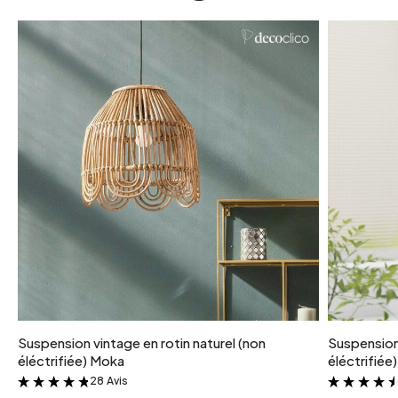
Suspension vintage en rotin naturel (non
Suspension 
éléctrifiée) Moka
éléctrifiée
28 Avis
&