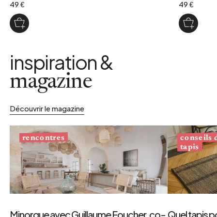
49 €
49 €
inspiration &
magazine
Découvrir le magazine
conseils
rencontres
tapis
Minorque avec Guillaume Foucher, co-
Quel tapis p